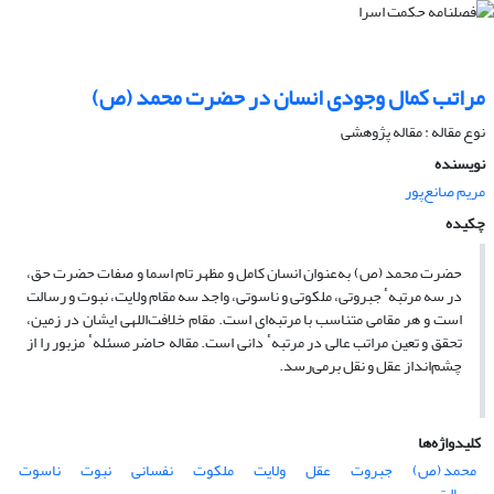
مراتب کمال وجودی انسان در حضرت محمد (ص)
نوع مقاله : مقاله پژوهشی
نویسنده
مریم صانع‌پور
چکیده
حضرت محمد (ص) به‌عنوان انسان کامل و مظهر تام اسما و صفات حضرت حق،
در سه مرتبهٴ جبروتی، ملکوتی و ناسوتی، واجد سه مقام ولایت، نبوت و رسالت
است و هر مقامی متناسب با مرتبه‌ای است. مقام خلافت‌اللهی ایشان در زمین،
تحقق و تعین مراتب عالی در مرتبهٴ دانی است. مقاله حاضر مسئلهٴ مزبور را از
چشم‌انداز عقل و نقل برمی‌رسد.
کلیدواژه‌ها
محمد (ص)
جبروت
عقل
ولایت
ملکوت
نفسانی
نبوت
ناسوت
رسالت