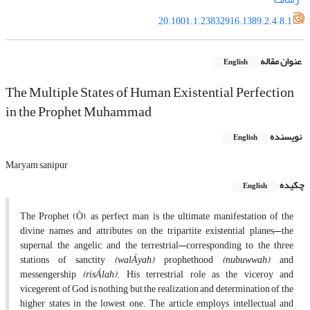
20.1001.1.23832916.1389.2.4.8.1
عنوان مقاله
English
The Multiple States of Human Existential Perfection
in the Prophet Muhammad
نویسنده
English
Maryam sanipur
چکیده
English
The Prophet (Ò), as perfect man, is the ultimate manifestation of the
divine names and attributes on the tripartite existential planes—the
supernal, the angelic, and the terrestrial—corresponding to the three
stations of sanctity
(walÁyah)
, prophethood
(nubuwwah)
, and
messengership
(risÁlah)
. His terrestrial role as the viceroy and
vicegerent of God is nothing but the realization and determination of the
higher states in the lowest one. The article employs intellectual and