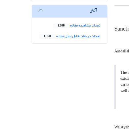
آمار
تعداد مشاهده مقاله
1,388
Sancti
تعداد دریافت فایل اصل مقاله
1,060
Asadalla
The i
exist
vario
well 
WalÁya