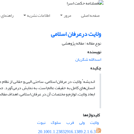
صفحه اصلی
مرور
اطلاعات نشریه
راهنمای 
ولایت درعرفان اسلامی
نوع مقاله : مقاله پژوهشی
نویسنده
اسدالله شکریان
چکیده
اندیشهٴ ولایت در عرفان اسلامی، ساحتی الهی و حقانی از نظام 
انسان‌های کامل به حقیقت عالم است، به نمایش درمی‌آورد. جست
ابعاد ولایت، لوازم و مختصات آن در عرفان اسلامی، اهداف مقال
کلیدواژه‌ها
ولایت
ولی
قرب
سلوک
نبوت
20.1001.1.23832916.1389.2.1.6.3