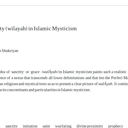
ty (wilayah) in Islamic Mysticism
h Shukriyan
dea of ‘sanctity’ or ‘grace’
(walÁyah)
in Islamic mysticism paints such a realistic 
ence of a nexus that transcends all lower delimitations and that ties the Perfect M
us religious and mystical texts so as to present a clear picture of
walÁyah.
It contin
as its concomitants and particularities in Islamic mysticism.
h
sanctity
initiation
saint
wayfaring
divine proximity
prophecy