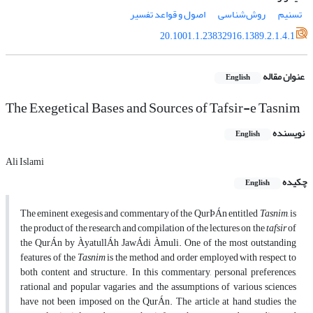
تسنیم
روش‌شناسی
اصول و قواعد تفسیر
20.1001.1.23832916.1389.2.1.4.1
عنوان مقاله
English
The Exegetical Bases and Sources of Tafsir-e Tasnim
نویسنده
English
Ali Islami
چکیده
English
The eminent exegesis and commentary of the QurÞÁn entitled
Tasnim
, is
the product of the research and compilation of the lectures on the
tafsir
of
the QurÁn by ÀyatullÁh JawÁdi Àmuli. One of the most outstanding
features of the
Tasnim
is the method and order employed with respect to
both content and structure. In this commentary, personal preferences,
rational and popular vagaries, and the assumptions of various sciences
have not been imposed on the QurÁn. The article at hand studies the