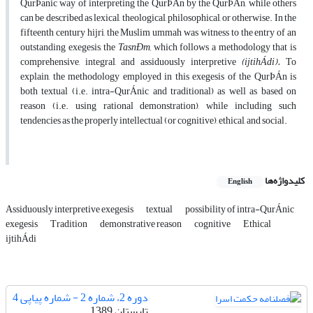
QurÞanic way of interpreting the QurÞÁn by the QurÞÁn, while others
can be described as lexical, theological, philosophical, or otherwise. In the
fifteenth century hijri, the Muslim ummah was witness to the entry of an
outstanding exegesis, the
TasnÐm,
which follows a methodology that is
comprehensive, integral, and assiduously interpretive
(ijtihÁdi).
To
explain, the methodology employed in this exegesis of the QurÞÁn is
both textual (i.e. intra-QurÁnic and traditional) as well as based on
reason (i.e. using rational demonstration), while including such
tendencies as the properly intellectual (or cognitive), ethical, and social.
کلیدواژه‌ها
English
Assiduously interpretive exegesis
textual
possibility of intra-QurÁnic
exegesis
Tradition
demonstrative reason
cognitive
Ethical
ijtihÁdi
دوره 2، شماره 2 - شماره پیاپی 4
تابستان 1389