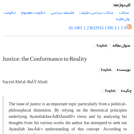
کلیدواژه‌ها
عدالت
عدالت سیاسی حقیقت
فلسفه سیاسی
حکومت معصوم
حکومت
ولی فقیه
20.1001.1.23832916.1390.3.1.5.9
عنوان مقاله
English
Justice: the Conformance to Reality
نویسنده
English
Sayyid Abd al-RaÙf Afzali
چکیده
English
The issue of justice is an important topic particularly from a political-
philosophical dimension. By relying on the theoretical principles
underlying AyatullahJawÁdÐÀmulÐ’s views and by analyzing his
thoughts from his various works, the author has attempted to seek out
Ayatullah JawÁdi’s understanding of this concept. According to