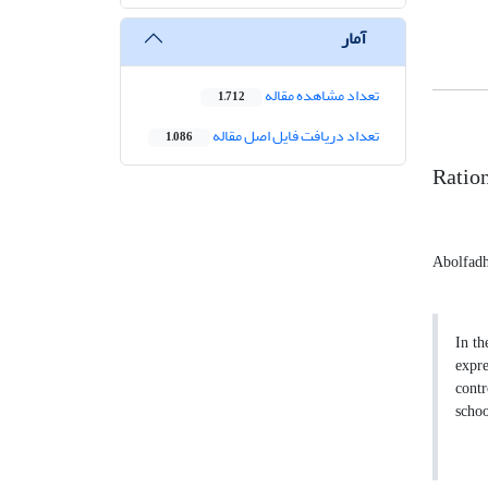
آمار
تعداد مشاهده مقاله
1,712
تعداد دریافت فایل اصل مقاله
1,086
Ration
Abolfadh
In th
expre
contr
schoo