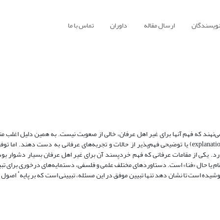
نویسندگان
ارسال مقاله
داوران
تماس با ما
ی‌نهند که فهم آنها برای غیر اهل عرفان، خالی از صعوبت نیست. به همین دلیل اغلب م
می‌کوشند تا با تکیه بر مبانی فکری و نظری خویش، تبیین (explanation) یا توضیحی فهم‌پذیر از حالات و تجربه‌های عرفانی به دست دهند. ام
دارد. یکی از مقامات عرفانی که فهم خردپسند آن برای غیر اهل عرفان بسیار دشوار بود
م یا حال «فنا» است. دستاوردهای مختلف علمی و فلسفی، دستمایه‌های درخوری برای تبی
 کوشیده است تا نشان دهد تنها تبیین موفق در این مسئله، تبیینی است که بر پایهٴ اصو