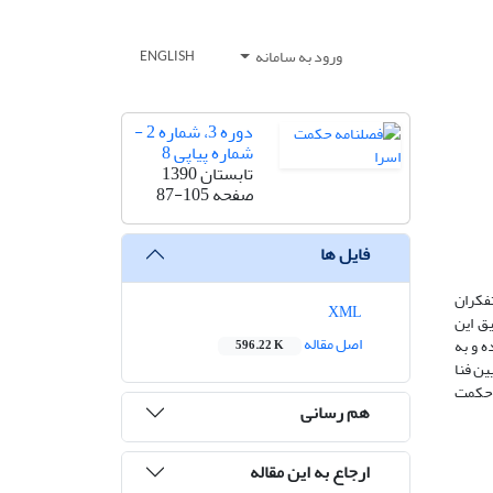
ورود به سامانه
ENGLISH
دوره 3، شماره 2 -
شماره پیاپی 8
تابستان 1390
صفحه
87-105
فایل ها
تفکران
XML
ا توفیق این
اصل مقاله
ه و به
596.22 K
ین فنا
ل حکمت
هم رسانی
ارجاع به این مقاله