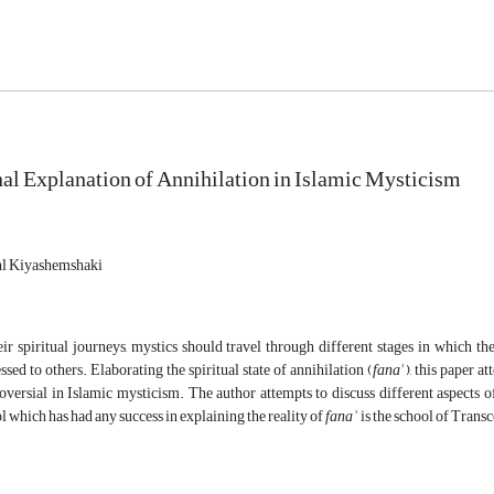
al Explanation of Annihilation in Islamic Mysticism
l Kiyashemshaki
eir spiritual journeys, mystics should travel through different stages in which 
ssed to others. Elaborating the spiritual state of annihilation (
fana
ʾ), this paper a
oversial in Islamic mysticism. The author attempts to discuss different aspects
l which has had any success in explaining the reality of
fana
ʾ
is the school of Trans