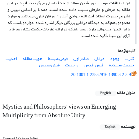
این اختلافات موجب دور شدن مقاله از هدف اصلی می‌گردید، آنچه در این
مقاله به عرفان و عارفان نسبت داده شده است، عمدتا بر اساس تبیین و
تشریح حضرت استاد آیت الله جوادی آملی از عرفان نظری می‌باشد و موارد
معدودی هم که به دیدگاه عرفانی بزرگان دیگر اشاره شده، مواردی است که
با این تبیین همخوانی دارد. ضمن اینکه در ارائه نظریات حکمت مشاء، صرفا بر
آرای ابن سینا تأکید شده است.
کلیدواژه‌ها
کثرت
وجود
عرفان
صادر اول
فیض منبسط
هویت مطلقه
احدیت
حقیقت محمدیه
فیض اقدس
واحدیت
فیض مقدس
20.1001.1.23832916.1390.3.2.3.9
عنوان مقاله
English
Mystics and Philosophers’ views on Emerging
Multiplicity from Absolute Unity
نویسنده
English