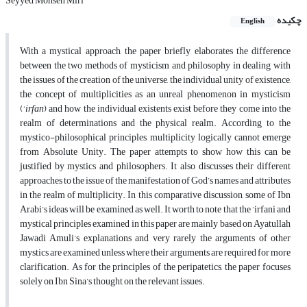
Seyyed Mohsen Miri
چکیده
English
With a mystical approach, the paper briefly elaborates the difference
between the two methods of mysticism and philosophy in dealing with
the issues of the creation of the universe, the individual unity of existence,
the concept of multiplicities as an unreal phenomenon in mysticism
(‘
irfan
) and how the individual existents exist before they come into the
realm of determinations and the physical realm. According to the
mystico-philosophical principles, multiplicity logically cannot emerge
from Absolute Unity. The paper attempts to show how this can be
justified by mystics and philosophers. It also discusses their different
approaches to the issue of the manifestation of God’s names and attributes
in the realm of multiplicity. In this comparative discussion, some of Ibn
Arabi’s ideas will be examined as well. It worth to note that the ‘irfani and
mystical principles examined in this paper are mainly based on Ayatullah
Jawadi Amuli’s explanations and very rarely the arguments of other
mystics are examined unless where their arguments are required for more
clarification. As for the principles of the peripatetics, the paper focuses
solely on Ibn Sina’s thought on the relevant issues.