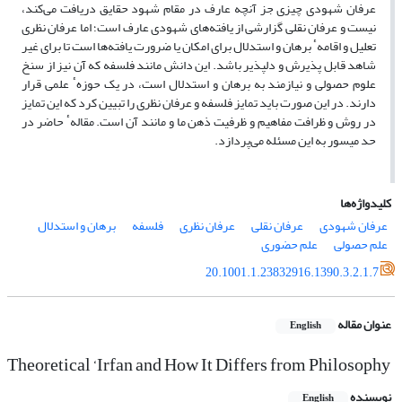
عرفان شهودی چیزی جز آنچه عارف در مقام شهود حقایق دریافت می‌کند،
نیست و عرفان نقلی گزارشی از یافته‌های شهودی عارف است؛ اما عرفان نظری
تعلیل و اقامهٴ برهان و استدلال برای امکان یا ضرورت یافته‌ها است تا برای غیر
شاهد قابل پذیرش و دلپذیر باشد. این دانش مانند فلسفه که آن نیز از سنخ
علوم حصولی و نیازمند به برهان و استدلال است، در یک حوزهٴ علمی قرار
دارند. در این صورت باید تمایز فلسفه و عرفان نظری را تبیین کرد که این تمایز
در روش و ظرافت مفاهیم و ظرفیت ذهن ما و مانند آن است. مقالهٴ حاضر در
حد میسور به این مسئله می‌پردازد.
کلیدواژه‌ها
عرفان شهودی
عرفان نقلی
عرفان نظری
فلسفه
برهان و استدلال
علم حصولی
علم حضوری
20.1001.1.23832916.1390.3.2.1.7
عنوان مقاله
English
Theoretical ‘Irfan and How It Differs from Philosophy
نویسنده
English