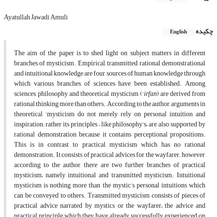
Ayatullah Jawadi Amuli
چکیده
English
The aim of the paper is to shed light on subject matters in different
branches of mysticism. Empirical, transmitted, rational demonstrational
and intuitional knowledge are four sources of human knowledge through
which various branches of sciences have been established. Among
sciences, philosophy and theoretical mysticism (‘
irfan
) are derived from
rational thinking more than others. According to the author, arguments in
theoretical ‘mysticism do not merely rely on personal intuition and
inspiration; rather its principles – like philosophy’s– are also supported by
rational demonstration because it contains perceptional propositions.
This is in contrast to practical mysticism which has no rational
demonstration. It consists of practical advices for the wayfarer; however,
according to the author, there are two further branches of practical
mysticism– namely intuitional and transmitted mysticism. Intuitional
mysticism is nothing more than the mystic’s personal intuitions which
can be conveyed to others. Transmitted mysticism consists of pieces of
practical advice narrated by mystics or the wayfarer– the advice and
practical principle which they have already successfully experienced on