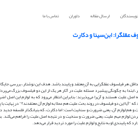
نویسندگان
ارسال مقاله
داوران
تماس با ما
ف عقلگرا: ابن‌سینا و دکارت
حداقل هر فیلسوف عقلگرایی به آن معتقد و پایبند باشد. هدف این نوشتار، بررسی جایگا
، ابتدا به چگونگی پیشبرد مسئلهٔ علیت در آثار هر یک از این دو فیلسوف بزرگ می‌پردا
 اصل علیت هستند و آن‌را می‌پذیرند؛ بنابراین انتظار می‌رود که به لوازم این اصل (ض
ه "آیا این دو فیلسوف در روند بحث علیت هم عملا به لوازم آن معتقدند؟" در نهایت با 
ت و هم لوازم آن، یعنی ضرورت و سنخیت است؛ اما دکارت، که بنیانگذار فلسفهٔ جدید 
ردن لوازم مهم علیت، یعنی ضرورت و سنخیت و در نتیجه اصل علیت را فراهم می‌کند. بن
رد که پایبندی او به نتایج و لوازم علیت را مورد تردید قرار می‌دهد.