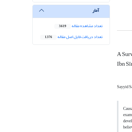
آمار
تعداد مشاهده مقاله
3,619
تعداد دریافت فایل اصل مقاله
1,376
A Surv
Ibn Sī
Sayyid Sa
Causa
exami
devel
belie