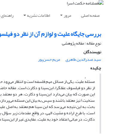
صفحه اصلی
مرور
اطلاعات نشریه
راهنمای 
بررسی جایگاه علیت و لوازم آن از نظر دو فیلسو
نوع مقاله : مقاله پژوهشی
نویسندگان
سید صدرالدین طاهری
مریم حسن‌پور
چکیده
مسئلهٔ علیت، یکی از مسائل مهم فلسفه است و انتظار می‌رود 
از نظر دو فیلسوف عقلگرا، ابن‌سینا و دکارت است. مقالهٔ حاضر
این صورت که بیان می‌دارد ابن‌سینا و دکارت، هر دو معتقد به
سنخیت) نیز معتقد باشند و سپس به بیان این مسئله می‌پردازد ک
بحث، به این نتیجه می‌رسد که ابن سینا هم معتقد به اصل علی
است، با طرح اراده و مشیت الهی، در واقع مقدمات زیر سؤال ب
دکارت، در مبانی اعتقاد خود به علیت، عقایدی غیر از ابن‌سینا دا