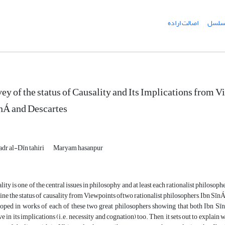
سلسل
اصالت اراده
ey of the status of Causality and Its Implications from 
nÁ and Descartes
dr al-Dīn tahiri
Maryam hasanpur
lity is one of the central issues in philosophy and at least each rationalist philosopher
ne the status of causality from Viewpoints oftwo rationalist philosophers, Ibn SīnÁ a
oped in works of each of these two great philosophers showing that both Ibn Sīn
ve in its implications (i.e. necessity and cognation) too. Then, it sets out to explain