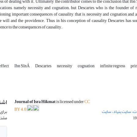
ss of dealing with it. Ultimately, the contributor comes to the conclusion that Ibn 
cations, namely necessity and cognation; but Descartes, who is the founder of
ioning important consequences of causality, that is, necessity and cognation and as
e will and the providence. Thus, in his conception of causality Descartes has s
ence to the consequences of causality.
effect
Ibn SīnÁ
Descartes
necessity
cognation
infinite regress
prin
اشت
Journal of Isra Hikmat
is licensed under
CC
BY 4.0
ت، سایت بنیاد، سایت
برای 
مشتر