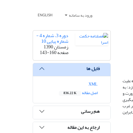
ورود به سامانه
ENGLISH
دوره 3، شماره 4 -
شماره پیاپی 10
زمستان 1390
صفحه
143-160
فایل ها
ه علیت
XML
زد؛ به
اصل مقاله
رورت و
836.22 K
پیگیری
در غرب
هم رسانی
ابراین
ارجاع به این مقاله