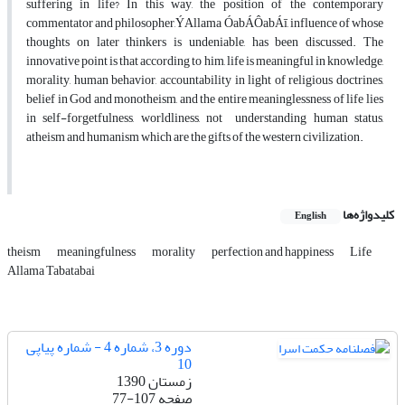
suffering in life? In this way, the position of the contemporary
commentator and philosopher,ÝAllama ÓabÁÔabÁī, influence of whose
thoughts on later thinkers is undeniable, has been discussed. The
innovative point is that according to him, life is meaningful in knowledge,
morality, human behavior, accountability in light of religious doctrines,
belief in God and monotheism, and the entire meaninglessness of life lies
in self-forgetfulness, worldliness, not understanding human status,
atheism and humanism which are the gifts of the western civilization.
کلیدواژه‌ها
English
theism
meaningfulness
morality
perfection and happiness
Life
Allama Tabatabai
دوره 3، شماره 4 - شماره پیاپی
10
زمستان 1390
صفحه
77-107