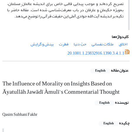
تصریح کرده‌اند و موجب پیدایی قالبی خاص برای اندیشهٔ عالمان مسلمان،
به‌ویژه حکیمان و عارفان در باب معرفت‌شناسی شده است. مقالهٔ حاضر با
تکیه بر اندیشهٔ آیت الله جوادی آملی این حقیقت قرآنی را توضیح می‌دهد.
کلیدواژه‌ها
اخلاق
ملکات نفسانی
حبّ دنیا
فطرت
بینش و گرایش
20.1001.1.23832916.1390.3.4.1.1
عنوان مقاله
English
The Influence of Morality on Insights Based on
Āyatullāh Jawādī Àmulī’s Commentarial Thought
نویسنده
English
Qasim Subhani Fakhr
چکیده
English