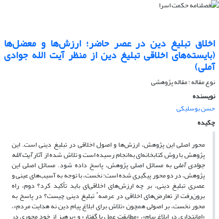
اخلاق تبلیغ دین در عصر حاضر؛ ارزش‌ها و معضل‌ها
(بایسته‌های اخلاقی تبلیغ دین از منظر آیت الله جوادی
آملی)
نوع مقاله : مقاله پژوهشی
نویسنده
حسن بوسلیکی
چکیده
محور اصلی این پژوهش، ارزش‌ها و اصول اخلاقی در تبلیغ دینی است. این
پژوهش با روش کتابخانه‌ای به‌انجام رسیده است و تلاش شده از آثار
آیت الله
جوادی آملی
به مسائل اصلی پژوهش، پاسخ داده شود. مسائل اصلی این
پژوهش، در دو محور پیگیری شده است: نخست، با توجه به آسیب‌های عینی و
عصری تبلیغ دینی، بر چه ارزش‌های اخلاقی‌ای باید تأکید کرد؟ دوم، راه
برون‌رفت از تعارض‌های اخلاقی در عرصهٴ تبلیغ دینی چیست؟ در پاسخ به
محور نخست، بر اصولی همچون «تلاش برای ابلاغ پیام دین نه هدایت مردم»،
«امانتداری در ابلاغ پیام»، «مطابقت عمل با گفتار» و «پرهیز از خود محوری در