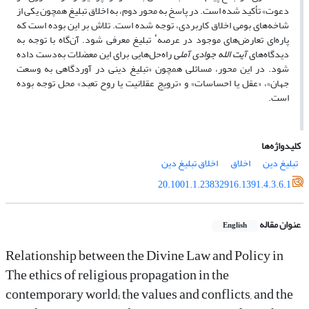
دعوت» تأکید شده است. در پاسخ به محور دوم، به اخلاق تبلیغ همچون یکی از
شاخه‌های بومی اخلاق کاربردی، توجه شده است. تلاش بر این بوده است که
پاره‌ای تعارض‌های موجود در عرصهٴ تبلیغ معرفی شود. آن‌گاه با توجه به
دیدگاه‌های
آیت الله جوادی آملی
راه‌حل‌هایی برای این معضلات به‌دست داده
شود. در این محور، مسائلی همچون «تبلیغ دینی در آوردگاهی به وسعت
جهان»، «عقل یا احساسات» و «ترویج عقلانیت یا روح تعبد» محل توجه بوده
است.
کلیدواژه‌ها
تبلیغ دین
اخلاق
اخلاق تبلیغ دین
20.1001.1.23832916.1391.4.3.6.1
عنوان مقاله
English
Relationship between the Divine Law and Policy in
The ethics of religious propagation in the
contemporary world; the values and conflicts, and the