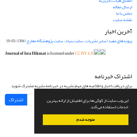
اعضای هیات تحریریه
ارسال مقاله
تماس با ما
نقشه سایت
آخرین اخبار
پیوندهای مفید (سایر نشریات، سایت بنیاد، سایت پژوهشگاه معارج)
1394-05-19
Journal of Isra Hikmat
is licensed under
CC BY 4.0
اشتراک خبرنامه
برای دریافت اخبار و اطلاعیه های مهم نشریه در خبرنامه نشریه مشترک شوید.
اشتراک
این وب سایت از کوکی ها برای اطمینان از ارائه بهترین
خدمات استفاده می کند.
متوجه شدم
سامانه مدیریت نشریات علمی.
طراحی و پیاده سازی از
سیناوب