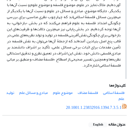
آورده‌ایم. ملاک تمایز در علوم، موضوع فلسفه و موضوع علوم و نسبت آن‌ها با
یکدیگر، جایگاه موضوع، مبادی و مسائل در علوم و نسبت آن‌ها با یکدیگر از
مهم‌ترین مسائل فلسفۀ اسلامی‌اند که چهارچوب نظری مناسبی برای بررسی
چگونگی امتداد فلسفه به علوم فراهم می‌کنند که در بخش «بازخوانی» به
آن‌ها توجه کرده‌ایم. در بخش پایانی نیز مهم‌ترین دلالت‌ها و ظرفیت‌های این
بازخوانی برای چگونگی نقش‌آفرینی فلسفه در تولید و تولد نظریه‌های علمی در
قالب پنج اصل بنیادین آمده‌اند که ازجملۀ آن‌ها می‌توان به نقش فلسفه در
تأمین مقدمات برای اثبات برخی مسائل علمی، تأکید بر اشراف دانشمند بر
مبادی فلسفی دانش خود، نقش این اشراف در تعمیق نظری و تدقیق استدلالی
نظریه‌ها و همچنین تفسیر صحیحی از اصطلاح «فلسفۀ مضاف» و منطبق بر مبانی
فلسفۀ اسلامی اشاره کرد.
کلیدواژه‌ها
فلسفۀ اسلامی
فلسفۀ مضاف
موضوع علوم
مبادی و مسائل علم
تولید
علم
20.1001.1.23832916.1394.7.3.5.1
عنوان مقاله
English