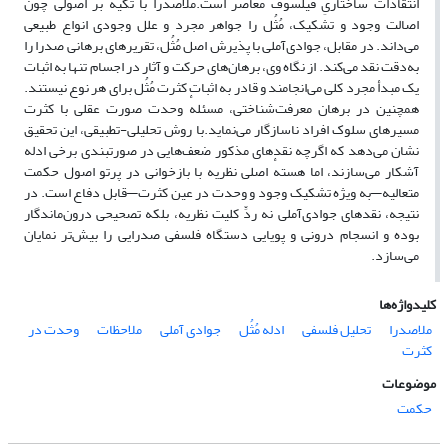
انتقادات ساختاریِ فیلسوف معاصر است.ملاصدرا با تکیه بر اصولی چون
اصالت وجود و تشکیک، مُثُل را جواهر مجرد و علل وجودی انواع طبیعی
می‌داند. در مقابل، جوادی‌آملی با پذیرش اصل مُثُل، تقریرهای برهانی صدرا را
به‌دقت نقد می‌کند. از نگاه وی، برهان‌های حرکت و آثار در اجسام تنها به اثبات
یک مبدأ مجرد کلی می‌انجامند و قادر به اثبات کثرت مُثُل برای هر نوع نیستند.
همچنین در برهان معرفت‌شناختی، مسئلهٔ وحدت صورت عقلی با کثرت
مسیرهای سلوک افراد ناسازگار می‌نماید.با روش تحلیلی-تطبیقی، این تحقیق
نشان می‌دهد که اگرچه نقدهای مذکور ضعف‌هایی در صورتبندی برخی ادله
آشکار می‌سازند، اما هستهٔ اصلی نظریه با بازخوانی در پرتو اصول حکمت
متعالیه—به ویژه تشکیک وجود و وحدت در عین کثرت—قابل دفاع است. در
نتیجه، نقدهای جوادی‌آملی نه ردِّ کلیت نظریه، بلکه تصحیحی درون‌ماندگار
بوده و انسجام درونی و پویایی دستگاه فلسفی صدرایی را بیش‌تر نمایان
می‌سازد.
کلیدواژه‌ها
ملاصدرا
تحلیل فلسفی
ادله مُثُل
جوادی آملی
ملاحظات
وحدت در
کثرت
موضوعات
حکمت