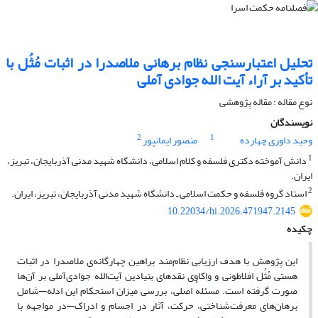
تحلیل اعتبارسنجی نظام برهانی ملاصدرا در اثبات مُثُل با
تأکید بر آراء آیت الله جوادی آملی
نوع مقاله : مقاله پژوهشی
نویسندگان
2
1
وحید داوری چهارده
منصور ایمانپور
1
دانش آموخته دکتری فلسفه و کلام اسلامی، دانشگاه شهید مدنی آذربایجان، تبریز،
ایران.
2
استاد گروه فلسفه و حکمت اسلامی ـ دانشگاه شهید مدنی آذربایجان، تبریز، ایران.
10.22034/hi.2026.471947.2145
چکیده
این پژوهش با هدف ارزیابی نظام‌مند براهین چهارگانه‌ی ملاصدرا در اثبات
هستی مُثُل افلاطونی و واکاوی نقدهای بنیادین آیت‌الله جوادی‌آملی بر آن‌ها
صورت گرفته است. مسئلهٔ اصلی، بررسی میزان استحکام این ادله‌—شامل
برهان‌های معرفت‌شناختی، حرکت، آثار در اجسام و ادراک—در مواجهه با