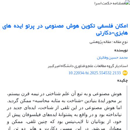
امکان فلسفی تکوین هوش مصنوعی در پرتو ایده های
هابزی-دکارتی
نوع مقاله : مقاله پژوهشی
نویسنده
محمد حسین وفائیان
استادیار گروه مطالعات علم و فناوری دانشگاه امیرکبیر
10.22034/hi.2025.554532.2133
چکیده
هوش مصنوعی و به تبع آن علم شناختی در نیمه قرن بیستم،
بر محور ایدۀ بنیادین «شناخت به مثابه محاسبه» ممکن گردید.
اما هوش مصنوعی در این تلقی از شناخت، ایده‌ای جدید در
نیانداخته بود و در واقع به پشتوانۀ ایده‌های فیلسوفان پیش از
خود، از یونانیان تا لایب‌نیتس بود که چنین تلقی، ممکن و
معنادار می‌شد. در این مسیر، دکارت و هابز دو تن از