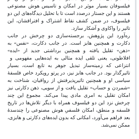
فیلسوفان بسیار موثر در امکان و تاسیس هوش مصنوعی
هستند و این جستار درصدد است تا با تحلیل دیدگاه‌های این دو
فیلسوف، در ضمن کشف نقاط اشتراک و افتراقشان، این
تاثیر را واکاوی و آشکار سازد.
ره‌آورد این پژوهش، برجسته‌سازی دو چرخش در جانب
دکارت و همچنین هابز است. در جانب دکارت، «نفس» به
«ذهن» تقلیل یافته و همچنین برداشتی جدید از «ایده»
افلاطونی، یعنی تلقی ایده مثالی به ایده‌هایی مفهومی و
انتزاعی که زمینه‌ساز تبدیل جوهر به تابع است، بسیار
تاثیرگذار بود. در جانب هابز نیز، در پرتو رویکرد خاص فلسفۀ
سیاسی او و همچنین تاثیرپذیرفتش از رواقیان، شناخت به
«شمردن و حساب» تقلیل یافت و از سویی، ذهن دکارتی نیز
امکان تقلیل به امری مادی پیدا می‌کند. مجموع این چند
چرخش نزد این دو فیلسوف همراه با دیگر تلاش‌ها در تاریخ
فلسفه و منطق، امکان فلسفیِ هوش مصنوعی را چندسدۀ
بعد فراهم می‌آورد، امکانی که بدون ایده‌های دکارتی و هابزی،
ممکن نمی‌شد.