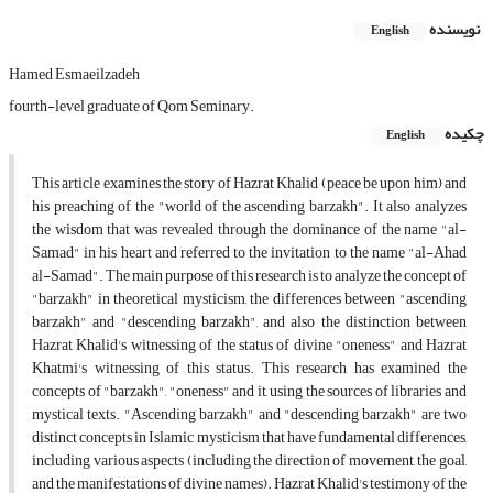
نویسنده
English
Hamed Esmaeilzadeh
fourth-level graduate of Qom Seminary.
چکیده
English
This article examines the story of Hazrat Khalid (peace be upon him) and
his preaching of the "world of the ascending barzakh". It also analyzes
the wisdom that was revealed through the dominance of the name "al-
Samad" in his heart and referred to the invitation to the name "al-Ahad
al-Samad". The main purpose of this research is to analyze the concept of
"barzakh" in theoretical mysticism, the differences between "ascending
barzakh" and "descending barzakh", and also the distinction between
Hazrat Khalid's witnessing of the status of divine "oneness" and Hazrat
Khatmi's witnessing of this status. This research has examined the
concepts of "barzakh", "oneness" and it, using the sources of libraries and
mystical texts. "Ascending barzakh" and "descending barzakh" are two
distinct concepts in Islamic mysticism that have fundamental differences,
including various aspects (including the direction of movement, the goal,
and the manifestations of divine names). Hazrat Khalid's testimony of the