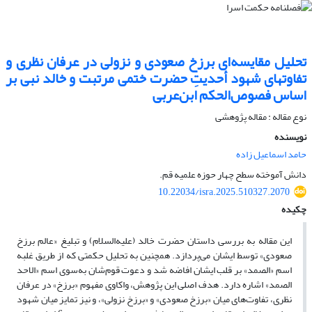
تحلیل مقایسه‌ای برزخ صعودی و نزولی در عرفان نظری و
تفاوتهای شهود أحدیتِ حضرت ختمی مرتبت و خالد نبی بر
اساس فصوص‌الحکم ابن‌عربی
نوع مقاله : مقاله پژوهشی
نویسنده
حامد اسماعیل زاده
دانش آموخته سطح چهار حوزه علمیه قم.
10.22034/isra.2025.510327.2070
چکیده
این مقاله به بررسی داستان حضرت خالد (علیه‌السلام) و تبلیغ «عالم برزخ
صعودی» توسط ایشان می‌پردازد. همچنین به تحلیل حکمتی که از طریق غلبه
اسم «الصمد» بر قلب ایشان افاضه شد و دعوت قوم‌شان به‌سوی اسم «الاحد
الصمد» اشاره دارد. هدف اصلی این پژوهش، واکاوی مفهوم «برزخ» در عرفان
نظری، تفاوت‌های میان «برزخ صعودی» و «برزخ نزولی»، و نیز تمایز میان شهود