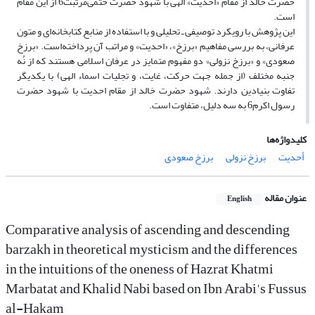
حضرت خالد از مقام «احدیت» الهی با شهود حضرت ختمی‌مرتبت6 از این مقام
است.
این پژوهش با رویکرد توصیفی ـ تحلیلی و با استفاده از منابع کتابخانه‌ای و متون
عرفانی، به بررسی مفاهیم «برزخ»، «احدیت» و مراتب آن پرداخته‌است. «برزخ
صعودی» و «برزخ نزولی» دو مفهوم متمایز در عرفان اسلامی هستند که از نُه
جنبه مختلف (از جمله جهت حرکت، غایت، و تجلیات اسماء الهی) با یکدیگر
تفاوت بنیادین دارند. شهود حضرت خالد از مقام احدیت با شهود حضرت
رسول اکرم6 به سه دلیل، متفاوت است.
کلیدواژه‌ها
أحدیت
برزخ نزولی
برزخ صعودی
عنوان مقاله
English
Comparative analysis of ascending and descending
barzakh in theoretical mysticism and the differences
in the intuitions of the oneness of Hazrat Khatmi
Marbatat and Khalid Nabi based on Ibn Arabi's Fussus
al-Hakam