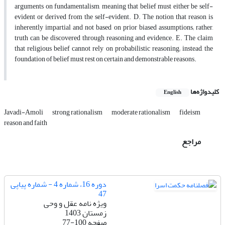
arguments on fundamentalism, meaning that belief must either be self-
evident or derived from the self-evident. D. The notion that reason is
inherently impartial and not based on prior biased assumptions; rather,
truth can be discovered through reasoning and evidence. E. The claim
that religious belief cannot rely on probabilistic reasoning; instead, the
foundation of belief must rest on certain and demonstrable reasons.
کلیدواژه‌ها
English
Javadi-Amoli
strong rationalism
moderate rationalism
fideism
reason and faith
مراجع
دوره 16، شماره 4 - شماره پیاپی
47
ویژه نامه عقل و وحی
زمستان 1403
صفحه
77-100