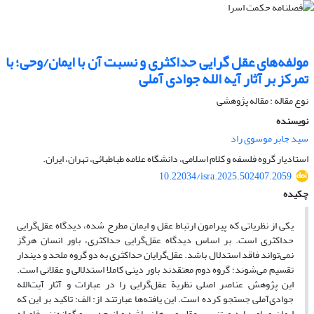
مولفه‌های عقل گرایی حداکثری و نسبت آن با ایمان/وحی؛ با
تمرکز بر آثار آیه الله جوادی آملی
نوع مقاله : مقاله پژوهشی
نویسنده
سید جابر موسوی راد
استادیار گروه فلسفه و کلام اسلامی، دانشگاه علامه طباطبائی، تهران، ایران.
10.22034/isra.2025.502407.2059
چکیده
یکی از نظریاتی که پیرامون ارتباط عقل و ایمان مطرح شده، دیدگاه عقل‌گرایی
حداکثری است. بر اساس دیدگاه عقل‌گرایی حداکثری، باور انسان هرگز
نمی‌تواند فاقد استدلال باشد. عقل‌گرایان حداکثری به دو گروه ملحد و دیندار
تقسیم می‌شوند؛ گروه دوم معتقدند باور دینی کاملا استدلالی و عقلانی است.
این پژوهش عناصر اصلی نظریة عقل‌گرایی را در عبارات و آثار آیت‌الله
جوادی‌آملی جستجو کرده است. این یافته‌ها عبارتند از: الف: تاکید بر این که
ایمان و باور باید مبتنی بر عقل و برهان باشد و از حدس و گمانه‌زنی فاصله