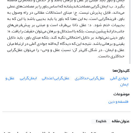
بگیرد. ب: ایمان گرایی مصلحت‌اندیشانه که اساس باور را بر مصلحت‌های عملی
می‌داند، قابل پذیرش نیست. ج: مبنای استدلالات عقلانی در راه وصول به
باور، قرینه‌گرایی است، به این معنا که باور یا باید بدیهی باشد یا این که به
بدیهیات ختم شود. د: عقل ذاتا بی‌طرف است و مبتنی بر پیش‌فرض‌های
جانب‌دارانة پیشین نیست، بلکه با استدلال و برهان می‌توان حقیقت را یافت. ه:
باور دینی نمی‌تواند بر دلایل احتمالاتی تکیه کند، بلکه مبنای باور، باید دلایل
یقینی و برهانی باشد. نتیجه این که دیدگاه آیه الله جوادی آملی در ارتباط میان
عقل و ایمان – در شکل کلی‌تر آن: نسبتِ عقل و وحی- را می‌توان عقل‌گرایی
حداکثری دانست.
کلیدواژه‌ها
جوادی آملی
عقل‌گرایی حداکثری
عقل‌گرایی اعتدالی
ایمان‌گرایی
عقل و
ایمان
موضوعات
فلسفه و دین
عنوان مقاله
English