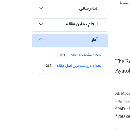
 شد تا
هم رسانی
ارجاع به این مقاله
آمار
تعداد مشاهده مقاله
431
The Ro
تعداد دریافت فایل اصل مقاله
217
Ayatol
Ali Moda
1
Professo
2
PhD in 
3
PhD stu