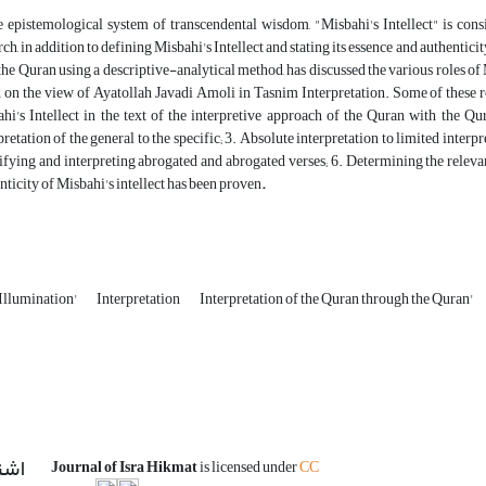
e epistemological system of transcendental wisdom, "Misbahi's Intellect" is con
rch, in addition to defining Misbahi's Intellect and stating its essence and authentici
the Quran using a descriptive-analytical method, has discussed the various roles of 
 on the view of Ayatollah Javadi Amoli in Tasnim Interpretation. Some of these r
hi's Intellect in the text of the interpretive approach of the Quran with the Qur
pretation of the general to the specific; 3. Absolute interpretation to limited interpre
ifying and interpreting abrogated and abrogated verses; 6. Determining the relevance 
nticity of Misbahi's intellect has been proven
.
Illumination'
Interpretation
Interpretation of the Quran through the Quran'
اشت
Journal of Isra Hikmat
is licensed under
CC