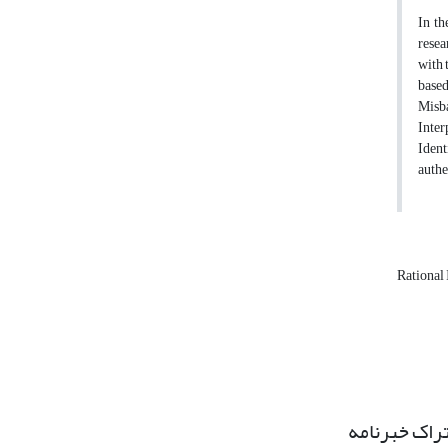
In th
resea
with 
based
Misba
Inter
Ident
authe
Rational 
راک خبرنامه