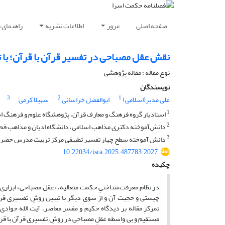
صفحه اصلی
مرور
اطلاعات نشریه
راهنمای 
نقش عقل مصباحی در تفسیر قرآن با قرآن؛ با 
نوع مقاله : مقاله پژوهشی
نویسندگان
3
2
1
علی مدبر(اسلامی)
ابوالفضل خراسانی
سهیلا کرمی
1
استادیار گروه فرهنگ و معارف قرآن، پژوهشگاه علوم و فرهنگ اسل
2
دانش‌آموخته دکتری مذاهب اسلامی، دانشگاه ادیان و مذاهب قم. 
3
دانش آموخته سطح چهار تفسیر تطبیقی مرکز تربیت مدرس حضرت
10.22034/isra.2025.487783.2027
چکیده
در نظام معرفت‌شناختیِ حکمت متعالیه، «عقل مصباحی» ابزاری 
چیستی و حجیت آن و از سوی دیگر با تبیین روشِ تفسیری قرآ
تمرکزِ مقاله بر دیدگاه حکیم و مفسر معاصر، آیت الله جوادی
مستقیم و بی واسطه عقلِ مصباحی در روشِ تفسیری قرآن با قر