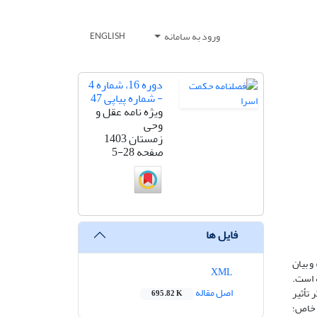
ورود به سامانه
ENGLISH
دوره 16، شماره 4
- شماره پیاپی 47
ویژه نامه عقل و
وحی
زمستان 1403
صفحه
5-28
فایل ها
و بیان
XML
 است.
اصل مقاله
 تأثیر
695.82 K
 خاص؛