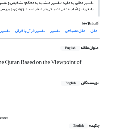
تفسیر مطلق به مقید؛ تفسیر متشابه به محکم؛ تشخیص و تفسیر 
با تعریف و اثباتِ «عقل مصباحی» از منظر استاد جوادی، و بررس
کلیدواژه‌ها
عقل
عقل مصباحی
تفسیر
تفسیر قرآن با قرآن
تفسیر 
عنوان مقاله
English
the Quran Based on the Viewpoint of
نویسندگان
English
enter.
چکیده
English