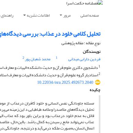
صفحه اصلی
مرور
اطلاعات نشریه
راهنمای 
تحلیل کلامی خلود در عذاب: بررسی دیدگاه‌های 
نوع مقاله : مقاله پژوهشی
نویسندگان
2
1
فردین دارابی میدانی
محمد شعبان پور
1
دانشجوی دکتری علوم قرآن و حدیث دانشکده الهیات و معارف اسلامی
2
استادیار گروه علوم قرآن و حدیث دانشکده الهیات و معارف اسلامی 
10.22034/isra.2025.492673.2040
چکیده
مسئله جاودانگی نفس انسانی و خلود کافران درعذاب از موض
تحلیل دیدگاه‌های ملاصدرا وعلامه طباطبایی د این زمینه می‌پرد
قائل به عدم خلود درعذاب بود و براین باور بود که عذاب اله
عذاب نمی‌تواند مانع رسیدن به کمال باشد. بااین‌حال، ملاصدر
اعمال انسان به‌صورت ملکه درمی‌آید و درنتیجه، جاودانگی درع