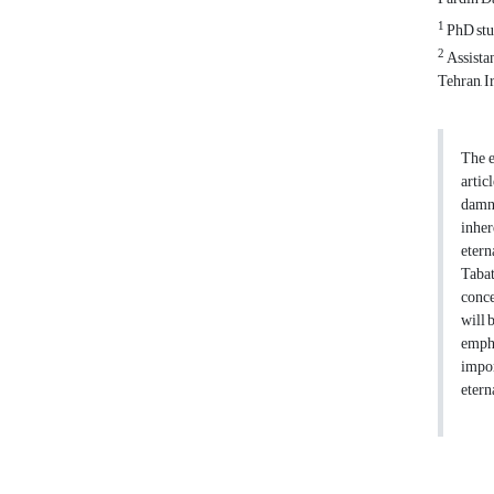
1
PhD stud
2
Assistan
Tehran, I
The e
artic
damna
inher
etern
Tabat
conce
will 
empha
impor
etern