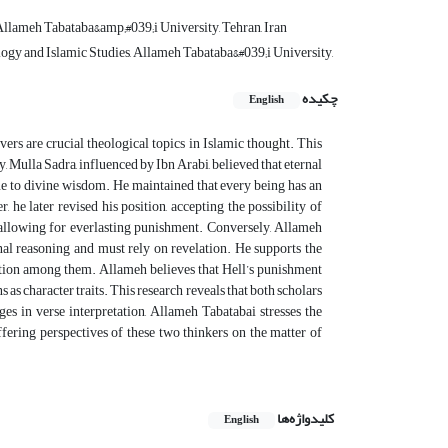
Allameh Tabataba&amp;#039;i University, Tehran, Iran
logy and Islamic Studies, Allameh Tabataba&#039;i University,
چکیده
English
ers are crucial theological topics in Islamic thought. This
, Mulla Sadra, influenced by Ibn Arabi, believed that eternal
ue to divine wisdom. He maintained that every being has an
he later revised his position, accepting the possibility of
 allowing for everlasting punishment. Conversely, Allameh
onal reasoning and must rely on revelation. He supports the
diction among them. Allameh believes that Hell’s punishment
as character traits. This research reveals that both scholars
s in verse interpretation, Allameh Tabatabai stresses the
ffering perspectives of these two thinkers on the matter of
کلیدواژه‌ها
English