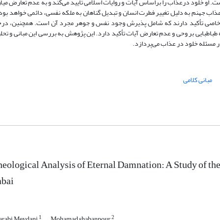
ت. او خلود درعذاب را براساس آیات و روایات اسلامی تأیید می‌کند و به عدم تعارض میا
 عذاب جهنم به دلیل تغییر فطرت انسان و تبدیل گناهان به ملکه نفسی، دائمی خواهد بود.
ی خاصی تأکید دارند که شامل پذیرش وجود نفس و جوهر مجرد آن است. همچنین، درحا
ه طباطبایی بر وحی و عدم تعارض آیات تأکید دارد. این پژوهش به بررسی این مبانی و تحل
در مسئله خلود در عذاب می‌پردازد.
مبانی کلامی
eological Analysis of Eternal Damnation: A Study of th
abai
1
2
arabi Meydani
Mohamad shabanpour