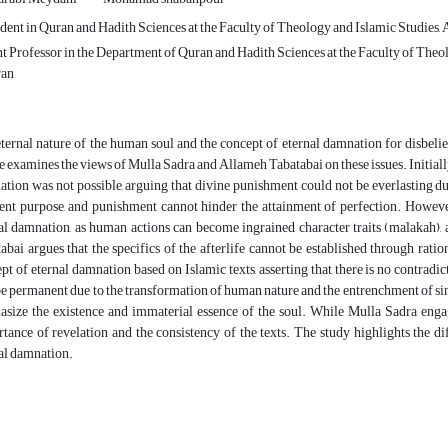
ent in Quran and Hadith Sciences at the Faculty of Theology and Islamic Studies, 
t Professor in the Department of Quran and Hadith Sciences at the Faculty of Theo
ran
ternal nature of the human soul and the concept of eternal damnation for disbeliev
le examines the views of Mulla Sadra and Allameh Tabatabai on these issues. Initially
tion was not possible, arguing that divine punishment could not be everlasting d
ent purpose, and punishment cannot hinder the attainment of perfection. However, 
al damnation, as human actions can become ingrained character traits (malakah),
abai argues that the specifics of the afterlife cannot be established through rati
pt of eternal damnation based on Islamic texts, asserting that there is no contra
be permanent due to the transformation of human nature and the entrenchment of sins 
size the existence and immaterial essence of the soul. While Mulla Sadra engage
tance of revelation and the consistency of the texts. The study highlights the di
al damnation.