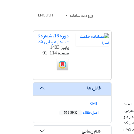
ورود به سامانه
ENGLISH
دوره 16، شماره 3
- شماره پیاپی 36
پاییز 1403
صفحه
91-114
فایل ها
XML
له به
 عربی،
اصل مقاله
556.59 K
دارد و
لیل که
ی‌توان
هم رسانی