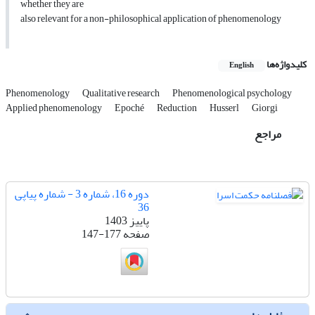
whether they are
also relevant for a non-philosophical application of phenomenology
کلیدواژه‌ها
English
Phenomenology
Qualitative research
Phenomenological psychology
Applied phenomenology
Epoché
Reduction
Husserl
Giorgi
مراجع
دوره 16، شماره 3 - شماره پیاپی
36
پاییز 1403
صفحه
147-177