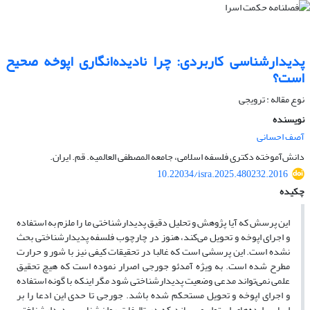
پدیدارشناسی کاربردی: چرا نادیده‌انگاری اپوخه صحیح
است؟
نوع مقاله : ترویجی
نویسنده
آصف احسانی
دانش‌آموخته دکتری فلسفه اسلامی، جامعه المصطفی العالمیه. قم. ایران.
10.22034/isra.2025.480232.2016
چکیده
این پرسش که آیا پژوهش و تحلیل دقیق پدیدارشناختی ما را ملزم به استفاده
و اجرای اپوخه و تحویل می‌کند، هنوز در چارچوب فلسفه پدیدارشناختی بحث
نشده است. این پرسشی است که غالبا در تحقیقات کیفی نیز با شور و حرارت
مطرح شده است. به ویژه آمدئو جورجی اصرار نموده است که هیچ تحقیق
علمی نمی‌تواند مدعی وضعیت پدیدارشناختی شود مگر اینکه با گونه استفاده
و اجرای اپوخه و تحویل مستحکم شده باشد. جورجی تا حدی این ادعا را بر
اساس ایده‌های استوار می‌سازد که در تالیفات روان‌شناسی پدیدارشناختی