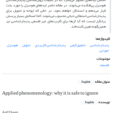
هوسرل پی‌افکنده می‌شوند. در مقاله حاضر ایده‌های هوسرل را مورد بحث
قرار می‌دهم و استدلال خواهم نمود، در حالی که اپوخه و تحویل برای
پدیدارشناسی استعلایی حیاتی محسوب می‌شوند، (اما) مساله‌ی بسیار پرسش
برانگیز اینست که آیا آن‌ها برای کاربردهای غیر فلسفی پدیدارشناسی نیز
همین‌گونه تعیین کننده‌اند.
کلیدواژه‌ها
پدیدارشناسی
تحقیق کیفی
پدیدارشناسی کاربردی
تحویل
هوسرل
جورجی
موضوعات
فلسفه
عنوان مقاله
English
Applied phenomenology: why it is safe to ignore
نویسنده
English
Asif Ehsani