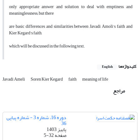
only appropriate answer and solution to deal with emptiness and
meaninglessness; but there
are basic differences and similarities between Javadi Amoli's faith and
Kier Kegard's faith,
which will be discussed in the following text.
کلیدواژه‌ها
English
Javadi Ameli
Soren Kier Kegard
faith
meaning of life
مراجع
دوره 16، شماره 3 - شماره پیاپی
36
پاییز 1403
صفحه
5-32