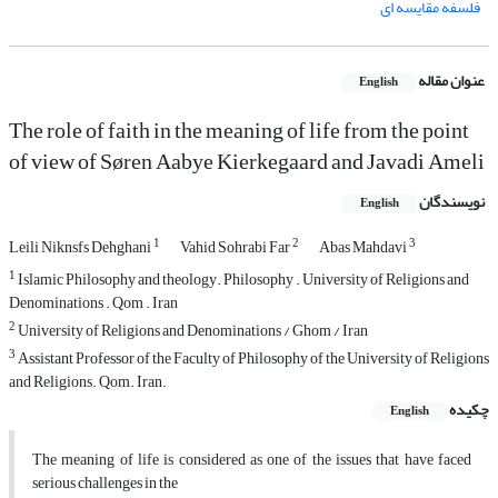
فلسفه مقایسه ای
عنوان مقاله
English
The role of faith in the meaning of life from the point
of view of Søren Aabye Kierkegaard and Javadi Ameli
نویسندگان
English
1
2
3
Leili Niknsfs Dehghani
Vahid Sohrabi Far
Abas Mahdavi
1
Islamic Philosophy and theology. Philosophy . University of Religions and
Denominations . Qom . Iran
2
University of Religions and Denominations / Ghom / Iran
3
Assistant Professor of the Faculty of Philosophy of the University of Religions
and Religions. Qom. Iran.
چکیده
English
The meaning of life is considered as one of the issues that have faced
serious challenges in the