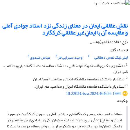
نقشِ عقلانی ایمان در معنای زندگی نزد استاد جوادی آملی
و مقایسه آن با ایمانِ غیر عقلانیِ کرکگارد
نوع مقاله : مقاله پژوهشی
نویسندگان
3
2
1
لیلی نیک نفس دهقانی
وحید سهرابی فر
عباس مهدوی
1
دانشجوی دکتری فلسفه و کلام اسلامی ، دانشکده فلسفه ،دانشگاه ادیان و مذاهب ،
قم ، ایران
2
استادیار دانشکده فلسفه دانشگاه ادیان و مذاهب / قم / ایران
3
استادیار دانشکده فلسفه دانشگاه ادیان و مذاهب. قم. ایران.
10.22034/isra.2024.464626.1994
چکیده
مقاله حاضر به بررسی دیدگاه‌های جوادی آملی و سورن کرکگارد در مورد
ایمان و معنای زندگی می‌پردازد. ایمان به‌عنوان یکی از بنیادی‌ترین مفاهیم در
زندگی انسان‌ها مورد توجه هر دو متفکر قرار دارد و این مقاله درصدد است تا