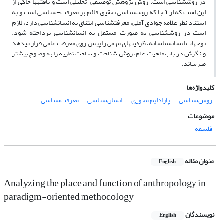
در روش‎شناسی است. روش پژوهش توصیفی-تحلیلی است و یافته‎ها حاکی از
این است که از آنجا که روش‎شناسی تحقیق قائم بر معرفت-شناسی است و به
استناد نظر علامه جوادی آملی، معرفت‎شناسی ابتنای به انسان‎شناسی دارد، لازم
است در روش‎شناسی به صورت مستقل به انسان‎شناسی پرداخته شود.
توجهات انسان‎شناسانه، ظرفیت‎های مهمی را پیش روی معرفت علمی قرار می‎دهد
و نگرش در باب ماهیت علم، روش شناخت و ساخت نظریه را به وضوح بیشتر
می‎رساند.
کلیدواژه‌ها
روش‌شناسی
پارادایم محوری
انسان‌شناسی
معرفت‌شناسی
موضوعات
فلسفه
عنوان مقاله
English
Analyzing the place and function of anthropology in
paradigm-oriented methodology
نویسندگان
English