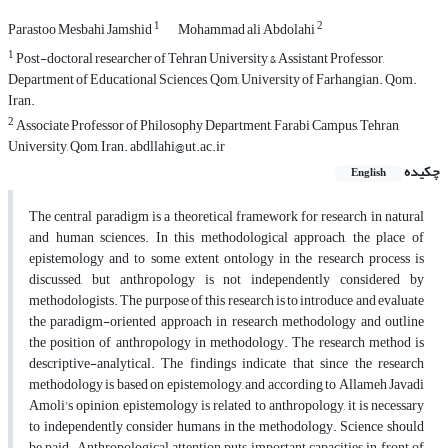
1
2
Parastoo Mesbahi Jamshid
Mohammad ali Abdolahi
1
Post-doctoral researcher of Tehran University & Assistant Professor,
Department of Educational Sciences, Qom, University of Farhangian. Qom.
Iran.
2
Associate Professor of Philosophy Department, Farabi Campus, Tehran
University, Qom, Iran. abdllahi@ut.ac.ir
چکیده
English
The central paradigm is a theoretical framework for research in natural
and human sciences. In this methodological approach, the place of
epistemology and to some extent ontology in the research process is
discussed, but anthropology is not independently considered by
methodologists. The purpose of this research is to introduce and evaluate
the paradigm-oriented approach in research methodology and outline
the position of anthropology in methodology. The research method is
descriptive-analytical. The findings indicate that since the research
methodology is based on epistemology, and according to Allameh Javadi
Amoli's opinion, epistemology is related to anthropology, it is necessary
to independently consider humans in the methodology. Science should
be paid. Anthropological attention puts important capacities in front of