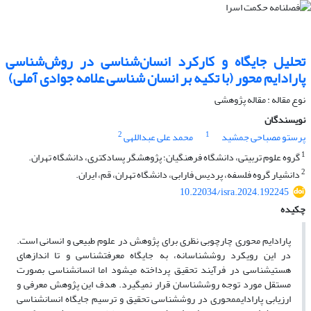
تحلیل جایگاه و کارکرد انسان‌شناسی در روش‌شناسی
پارادایم محور (با تکیه بر انسان شناسی علامه جوادی آملی)
نوع مقاله : مقاله پژوهشی
نویسندگان
2
1
پرستو مصباحی جمشید
محمد علی عبداللهی
1
گروه علوم تربیتی، دانشگاه فرهنگیان؛ پژوهشگر پسادکتری، دانشگاه تهران.
2
دانشیار گروه فلسفه، پردیس فارابی، دانشگاه تهران، قم، ایران.
10.22034/isra.2024.192245
چکیده
پارادایم محوری چارچوبی نظری برای پژوهش‎ در علوم طبیعی و انسانی است.
در این رویکرد روش‎شناسانه، به جایگاه معرفت‎شناسی و تا اندازه‎ای
هستی‎شناسی در فرآیند تحقیق پرداخته می‎شود اما انسان‎شناسی بصورت
مستقل مورد توجه روش‎شناسان قرار نمی‎گیرد. هدف این پژوهش معرفی و
ارزیابی پارادایم‎محوری در روش‎شناسی تحقیق و ترسیم جایگاه انسان‎شناسی