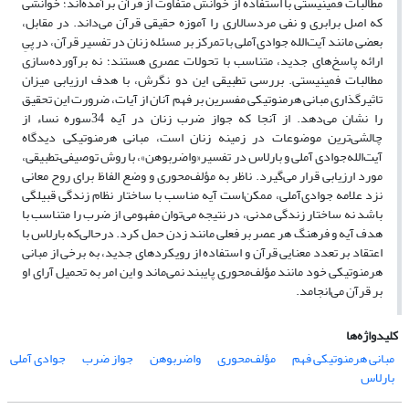
مطالبات فمینیستی با استفاده از خوانش متفاوت از قرآن برآمده‌اند؛ خوانشی
که اصل برابری و نفی مردسالاری را آموزه حقیقی قرآن می‌داند. در مقابل،
بعضی مانند آیت‌الله جوادی‌آملی با تمرکز بر مسئله زنان در تفسیر قرآن، در پیِ
ارائه پاسخ‌های جدید، متناسب با تحولات عصری هستند؛ نه برآورده‌سازی
مطالبات فمینیستی. بررسی تطبیقی این دو نگرش، با هدف ارزیابی میزان
تاثیرگذاری مبانی هرمنوتیکی مفسرین بر فهم آنان از آیات، ضرورت این تحقیق
را نشان می‌دهد. از آنجا که جواز ضرب زنان در آیه 34سوره نساء از
چالشی‌ترین موضوعات در زمینه زنان است، مبانی هرمنوتیکی دیدگاه
آیت‌الله‌جوادی آملی و بارلاس در تفسیر«واضربوهن»، با روش توصیفی–تطبیقی،
مورد ارزیابی قرار می‌گیرد. ناظر به مؤلف‌محوری و وضع الفاظ برای روح معانی
نزد علامه جوادی‌آملی، ممکن‌است آیه مناسب با ساختار نظام زندگی قبیلگی
باشد نه ساختار زندگی مدنی، در نتیجه می‌توان مفهومی از ضرب را متناسب با
هدف آیه و فرهنگ هر عصر بر فعلی مانند زدن حمل کرد. درحالی‌که بارلاس با
اعتقاد بر تعدد معنایی قرآن و استفاده از رویکردهای جدید، به برخی از مبانی
هرمنوتیکی خود مانند مؤلف‌محوری پایبند نمی‌ماند و این امر به تحمیل آرای او
بر قرآن می‌انجامد.
کلیدواژه‌ها
مبانی هرمنوتیکی فهم
مؤلف‌محوری
واضربوهن
جواز ضرب
جوادی آملی
بارلاس