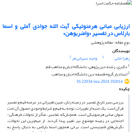
ارزیابی مبانی هرمنوتیکی آیت الله جوادی آملی و اسما
بارلاس در تفسیر «واضربوهن»
نوع مقاله : مقاله پژوهشی
نویسندگان
2
1
زهرا خانی
وحید سهرابی فر
1
دکتری، رشته دین پژوهی، دانشگاه ادیان و مذاهب قم.
2
استادیار گروه فلسفه دین دانشگاه ادیان و مذاهب
10.22034/isra.2024.192014
چکیده
بررسی سیر تاریخ تفسیر در زمینه زنان، مبین تغییراتی در عرصه فهم و تفسیر
قرآن است. یک جنبه از تغییرات، توجه به فهم و شرایط وجودی حصول آن تحت
عنوان مبانی هرمنوتیکی است. همچنان‌که تفاسیر، متأثر از تحولات فرهنگی-
اجتماعی در زمینه موضوع نیز تغییر پیدا کردند. از مهم‌ترین این تحولات،
نگرش‌های فمینیستی است. برخی همچون اسما بارلاس به دنبال پاسخ به