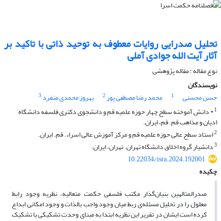
تحلیل صدرایی روایات معطوف به توحید ذاتی با تاکید بر
آثار آیت الله جوادی آملی
نوع مقاله : مقاله پژوهشی
نویسندگان
3
2
1
حسن محسنی
محمد رضا مصطفی پور
بهروز محمدی منفرد
1
* دانش آموخته سطح چهار حوزه علمیه قم و دانشجوی دکتری فلسفه دانشگاه
ادیان و مذاهب قم. قم، ایران.
2
استاد سطح عالی حوزه علمیه قم و مرکز آموزش عالی اسراء. قم. ایران.
3
دانشیار گروه اخلاق دانشگاه تهران. تهران، ایران.
10.22034/isra.2024.192001
چکیده
صدرالمتالهین بنیان‌گذار مکتب فلسفی حکمت متعالیه، نظریه وجود رابط
معلول را در تحلیل مسئله‌ی ربط میان وجود واجب بالذات و وجود امکانی ابداع
کرده است ایشان در تقریر این نظریه ابتدا به مبنای وحدت تشکیکی یا تشکیک