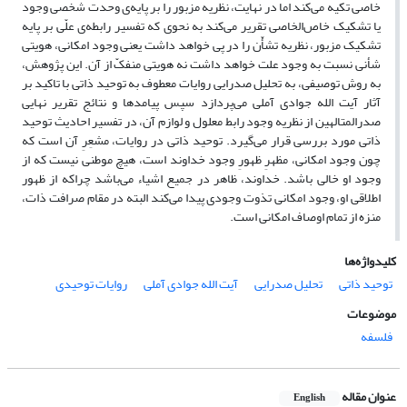
خاصی تکیه می‌کند اما در نهایت، نظریه مزبور را بر پایه‌ی وحدت شخصی وجود
یا تشکیک خاص‌الخاصی تقریر می‌کند به نحوی که تفسیر رابطه‌ی علّی بر پایه
تشکیک مزبور، نظریه تشأّن را در پی خواهد داشت یعنی وجود امکانی، هویتی
شأنی نسبت به وجود علت خواهد داشت نه هویتی منفکّ از آن. این پژوهش،
به روش توصیفی‌، به تحلیل صدرایی روایات معطوف به توحید ذاتی با تاکید بر
آثار آیت الله جوادی آملی می‌پردازد سپس پیامدها و نتائج تقریر نهایی
صدرالمتالهین از نظریه وجود رابط معلول و لوازم آن، در تفسیر احادیث توحید
ذاتی مورد بررسی قرار می‌گیرد. توحید ذاتی در روایات، مشعِرِ آن است که
چون وجود امکانی، مظهرِ ظهورِ وجود خداوند است، هیچ موطنی نیست که از
وجود او خالی باشد. خداوند، ظاهر در جمیع اشیاء می‌باشد چراکه از ظهور
اطلاقی او، وجود امکانی تذوت وجودی پیدا‌ می‌کند البته در مقام صرافت ذات،
منزه از تمام اوصاف امکانی است.
کلیدواژه‌ها
توحید ذاتی
تحلیل صدرایی
آیت الله جوادی آملی
روایات توحیدی
موضوعات
فلسفه
عنوان مقاله
English