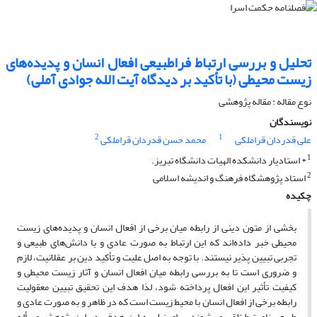
تحلیل و بررسی ارتباط فراطبیعی افعال انسان و پدیده‌های
زیست محیطی (با تأکید بر دیدگاه آیت ‌الله جوادی ‌آملی)
نوع مقاله : مقاله پژوهشی
نویسندگان
2
1
علی قدردان قراملکی
محمد حسن قدردان قراملکی
1
* استادیار دانشکده الهیات دانشگاه تبریز.
2
استاد پژوهشگاه فرهنگ و اندیشه اسلامی
چکیده
بخشی از متون دینی از رابطه‌ میان برخی از افعال انسان و پدیده‌های زیست
محیطی خبر داده‌اند که این ارتباط به صورت عادی و با دانش‌های طبیعی و
تجربی تبیین پذیر نیستند. با توجه به اصل علیت و تأکید دین بر عقلانیت، لازم
و ضروری است تا به بررسی رابطه میان افعال انسان و آثار زیست محیطی و
کیفیت تأثیر این افعال پرداخته شود، لذا هدف این تحقیق تبیین معقولیت
رابطه برخی از افعال انسان با محیط زیست است که در ظاهر و به صورت عادی و
طبیعی نامرتبط تلقی می‌شوند. برای نیل به این هدف، در این پژوهش مسأله