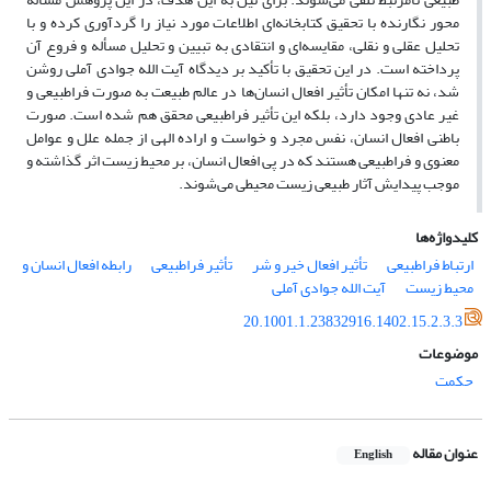
محور نگارنده با تحقیق کتابخانه‌ای اطلاعات مورد نیاز را گردآوری کرده و با
تحلیل عقلی و نقلی، مقایسه‌ای و انتقادی به تبیین و تحلیل مسأله و فروع آن
پرداخته است. در این تحقیق با تأکید بر دیدگاه آیت ‌الله جوادی ‌آملی روشن
شد، نه تنها امکان تأثیر افعال انسان‌ها در عالم طبیعت به صورت فراطبیعی و
غیر عادی وجود دارد، بلکه این تأثیر فراطبیعی محقق هم شده است. صورت
باطنی افعال انسان، نفس مجرد و خواست و اراده الهی از جمله علل و عوامل
معنوی و فراطبیعی هستند که در پی افعال انسان، بر محیط زیست اثر گذاشته و
موجب پیدایش آثار طبیعی زیست محیطی می‌شوند.
کلیدواژه‌ها
ارتباط فراطبیعی
تأثیر افعال خیر و شر
تأثیر فراطبیعی
رابطه افعال انسان و
محیط زیست
آیت ‌الله جوادی ‌آملی
20.1001.1.23832916.1402.15.2.3.3
موضوعات
حکمت
عنوان مقاله
English