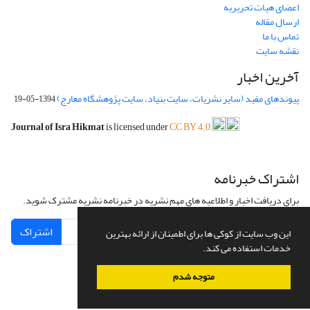
اعضای هیات تحریریه
ارسال مقاله
تماس با ما
نقشه سایت
آخرین اخبار
پیوندهای مفید (سایر نشریات، سایت بنیاد، سایت پژوهشگاه معارج)
1394-05-19
Journal of Isra Hikmat
is licensed under
CC BY 4.0
اشتراک خبرنامه
برای دریافت اخبار و اطلاعیه های مهم نشریه در خبرنامه نشریه مشترک شوید.
اشتراک
این وب سایت از کوکی ها برای اطمینان از ارائه بهترین
خدمات استفاده می کند.
متوجه شدم
سامانه مدیریت نشریات علمی.
طراحی و پیاده سازی از
سیناوب