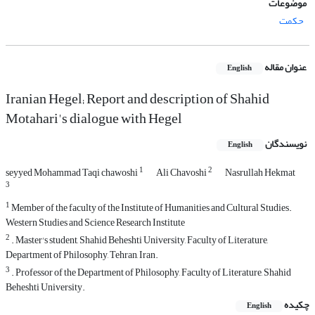
موضوعات
حکمت
عنوان مقاله
English
Iranian Hegel; Report and description of Shahid
Motahari's dialogue with Hegel
نویسندگان
English
1
2
seyyed Mohammad Taqi chawoshi
Ali Chavoshi
Nasrullah Hekmat
3
1
Member of the faculty of the Institute of Humanities and Cultural Studies.
Western Studies and Science Research Institute
2
. Master's student, Shahid Beheshti University, Faculty of Literature,
Department of Philosophy, Tehran, Iran.
3
. Professor of the Department of Philosophy, Faculty of Literature, Shahid
Beheshti University.
چکیده
English