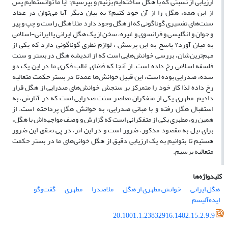
ارزیابی از نسبتی که با هگل ساخته‌ایم بزنیم و بپرسیم؛ آیا ما توانسته‌ایم پس
از این همه، هگل را از آن خود کنیم؟ به بیان دیگر آیا می‌توان در عداد
سنت‌های تفسیری گوناگونی که از هگل وجود دارد مثلا هگل راست و چپ و پیر
و جوان و انگلیسی و فرانسوی و غیره، سخن از یک هگل ایرانی یا ایرانی-اسلامی
به میان آورد؟ پاسخ به این پرسش ، لوازم نظری گوناگونی دارد که یکی از
مهم‌ترین‌شان، بررسی خوانش‌هایی است که از اندیشه هگل در بستر و سنت
فلسفه اسلامی رخ داده است. از آنجا که فضای غالب فکری ما در این یک دو
سده، صدرایی بوده است، این قبیل خوانش‌ها عمدتا در بستر حکمت متعالیه
رخ داده لذا کار خود را متمرکز بر سنجش خوانش‌های صدرایی از هگل قرار
دادیم. مطهری یکی از متفکران معاصر سنت صدرایی است که در آثارش، به
استقبال هگل رفته و با مبانی صدرایی، به خوانش هگل پرداخته است. از
همین رو، مطهری یکی از متفکرانی است که گزارش و وصف مواجهه‌اش با هگل،
برای نیل به مقصود مذکور، ضرور است و در این اثر، در پی تحقق این ضرور
هستیم تا بتوانیم به یک ارزیابی دقیق از هگل خوانی‌های ما در بستر حکمت
متعالیه برسیم.
کلیدواژه‌ها
هگل ایرانی
خوانش مطهری از هگل
ملاصدرا
مطهری
گفت‌وگو
ایده‌آلیسم
20.1001.1.23832916.1402.15.2.9.9