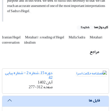
purpose, and in this work, we seek to fulfill this necessity so that we can
reach an accurate assessment of one of the most important interpretations
of Sadra's Hegel.
کلیدواژه‌ها
English
Motahari
Mulla Sadra
Motahari'؛ s reading of Hegel
Iranian Hegel
conversation
idealism
مراجع
دوره 15، شماره 2 - شماره پیاپی
42
آبان 1402
صفحه
277-312
فایل ها