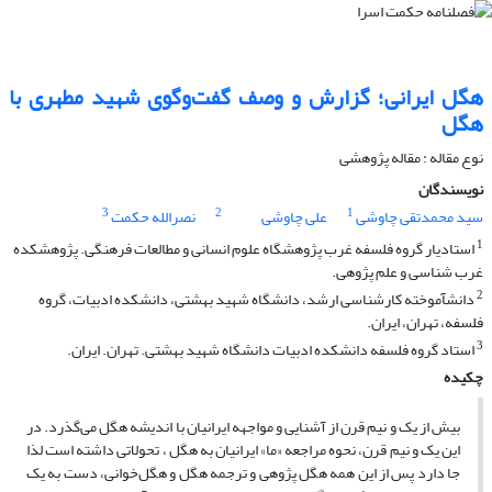
هگل ایرانی؛ گزارش و وصف گفت‌وگوی شهید مطهری با
هگل
نوع مقاله : مقاله پژوهشی
نویسندگان
3
2
1
سید محمدتقی چاوشی
علی چاوشی
نصرالله حکمت
1
استادیار گروه فلسفه غرب پژوهشگاه علوم انسانی و مطالعات فرهنگی. پژوهشکده
غرب شناسی و علم پژوهی.
2
دانش‎آموخته کارشناسی ارشد، دانشگاه شهید بهشتی، دانشکده ادبیات، گروه
فلسفه، تهران، ایران.
3
استاد گروه فلسفه دانشکده ادبیات دانشگاه شهید بهشتی. تهران. ایران.
چکیده
بیش از یک و نیم قرن از آشنایی و مواجهه ایرانیان با اندیشه هگل می‌گذرد. در
این یک‌ و نیم قرن، نحوه مراجعه «ما» ایرانیان به هگل ، تحولاتی داشته است لذا
جا دارد پس از این همه هگل پژوهی و ترجمه هگل و هگل‌خوانی، دست به یک