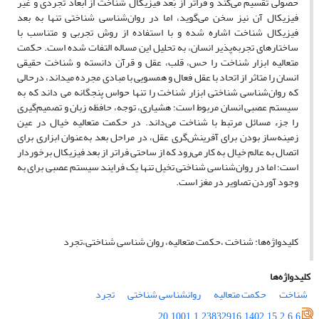
حصولی تقسیم می‌کند و فراتر از بُعد فیزیکال شناخت از ابعاد تجردی و غیر
فیزیکال آن نیز سخن می‌گوید، اما در روان‌شناسی شناختی تنها به بعد
فیزیکال شناخت اشاره شده و با استفاده از روش تجربی و متناسب با
ساختارهای تجربه‌پذیر انسان، به تحلیل این مساله التفات شده است. حکمت
متعالیه ابزار شناخت را حس، قلب، عقل و قرآن دانسته و شناخت حقیقی
انسان را متاثر از اتحاد با عقل فعال و همسویی با مبادی مجرده میداند، درحالی
که روان‌شناسی شناختی ابزار شناخت را تنها حواس پنجگانه می داند که به
سیستم عصبی انسان مربوط است؛ هشیاری، توجه، حافظه زبان و تصمیم‌گیری
را جزء مسائل مرتبط با شناخت می‌داند. در حکمت متعالیه خیال در عین
زمینه‌ساز بودن برای آفرینش‌گری عقل، در مراحل بعد به‌عنوان ابزاری برای
اتصال به عالم خیال به کار می‌رود که از ساحتی فراتر از بعد فیزیکال برخوردار
است؛ اما در روان‌شناسی شناختی تخیل تنها یک فرایند سیستم عصبی برای به
وجود آوردن تصاویر در مغز است.
کلیدواژه‌ها: شناخت ،حکمت متعالیه، روان شناسی شناختی،تجرد
کلیدواژه‌ها
شناخت
حکمت متعالیه
روانشناسی شناختی
تجرد
20.1001.1.23832916.1402.15.2.6.6