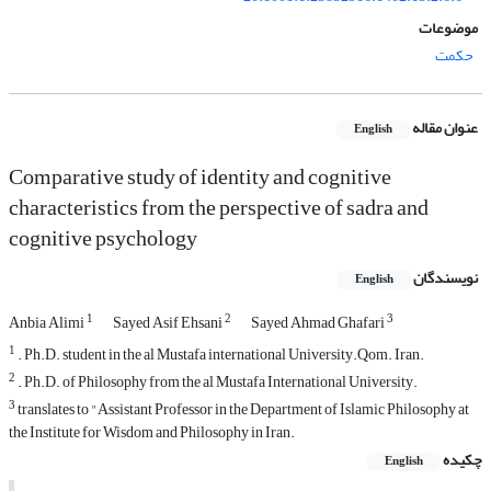
موضوعات
حکمت
عنوان مقاله
English
Comparative study of identity and cognitive
characteristics from the perspective of sadra and
cognitive psychology
نویسندگان
English
1
2
3
Anbia Alimi
Sayed Asif Ehsani
Sayed Ahmad Ghafari
1
. Ph.D. student in the al Mustafa international University.Qom. Iran.
2
. Ph.D. of Philosophy from the al Mustafa International University.
3
translates to "Assistant Professor in the Department of Islamic Philosophy at
the Institute for Wisdom and Philosophy in Iran.
چکیده
English