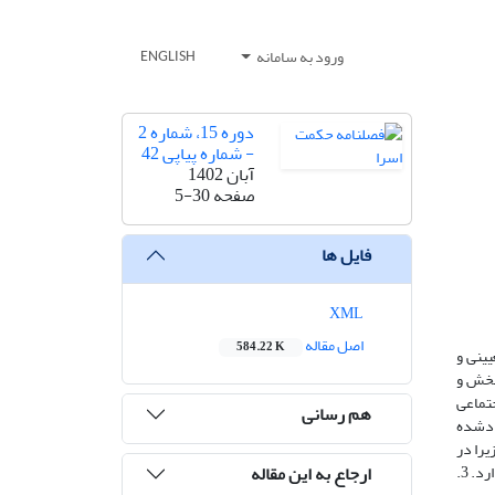
ورود به سامانه
ENGLISH
دوره 15، شماره 2
- شماره پیاپی 42
آبان 1402
صفحه
5-30
فایل ها
XML
اصل مقاله
584.22 K
«تعیینی و
جه حکم یادشده در آیه را به موارد مشابه تسری می‎دهد. این‎گونه تفسیر (تلقی تمثیلی از برخی بیان‎های قرآن)، ضمن تأکید بر معرفت‎بخش و
درباره مسایل فردی و اجتماعی
هم رسانی
اهیم یادشده
ص العله نیست، زیرا در
ارجاع به این مقاله
بیان تمثیلی تصریح به علت وجود ندارد. 2. با قیاس مستنبَط العله با استنباط قطعی، یعنی همان قیاس همراه با القاء خصوصیت و تنقیح مناط قطعی تفاوتی ندارد. 3.