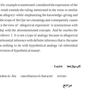
cific example is mentioned, considered the expression of the
result extends the ruling mentioned in the verse to similar
s an allegory), while emphasizing the knowledge-giving and
 the scope of the Qur'an's meanings and, consequently, causes
nce the view of "allegorical expression" is synonymous with
onship with the aforementioned concepts. And he reaches the
ollows: 1. It is not a type of analogy, because in allegorical
nferential inference with definite inference, that is, the same
as nothing to do with hypothetical analogy (al-inferential
revision of hypothetical manat).
کلیدواژه‌ها
English
tabat al-Ala
cancellation of character
revisio
مراجع