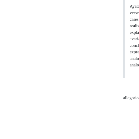
Ayato
verse
cases
reali
expla
"vari
concl
expre
analo
analo
allegoric