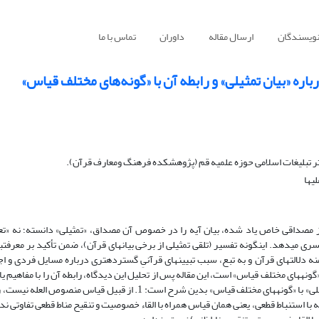
نویسندگان
ارسال مقاله
داوران
تماس با ما
اره «بیان تمثیلی» و رابطه آن با «گونه‌های مختلف قیاس»
 تبلیغات اسلامی حوزه علمیه قم (پژوهشکده فرهنگ ومعارف قرآن).
یها
لله جوادی آملی در تفسیر برخی آیات قرآن که در آن‎ها از مصداقی خاص یاد شده، بیان آیه را در خصوص آن مصداق، «تمثیلی» دانسته؛ نه 
تحدیدی» و درنتی
واقع‎نما بودن بیان‎های قرآن، موجب تحول در نگاه مفسر به دامنه دلالت‎های قرآن و به تبع، سبب تبیین‎های قرآنیِ گسترده‎تری 
خواهد شد و از آنجا که دیدگاه «بیان تمثیلی» موهم همسانی با «گونه‎های مختلف قیاس» است، این مقاله پس از تحلیل این دیدگاه، رابطه آن را با مف
بررسی می‎کند و به این نتیجه دست می‎یابد که نسبت «بیان تمثیلی» با «گونه‎های مختلف قیاس» بدین شرح است: 1. از قبیل قیاس منصو