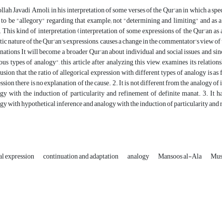
llah Javadi Amoli, in his interpretation of some verses of the Qur'an in which a spe
 to be "allegory" regarding that example; not "determining and limiting" and as a 
. This kind of interpretation (interpretation of some expressions of the Qur'an a
stic nature of the Qur'an's expressions, causes a change in the commentator's view of
nations It will become a broader Qur'an about individual and social issues, and si
ous types of analogy", this article after analyzing this view, examines its relati
usion that the ratio of allegorical expression with different types of analogy is as f
ssion there is no explanation of the cause. 2. It is not different from the analogy of i
gy with the induction of particularity and refinement of definite manat. 3. It h
gy with hypothetical inference and analogy with the induction of particularity and 
al expression
continuation and adaptation
analogy
Mansoos al-Ala
Mus