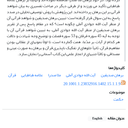
طباطبایی تأکید می ورزند و از طرفی دیگر در مباحث تفسیری به بیان شواهد
قرآنی بر این برهان پرداخته اند. این پژوهش با روش توصیفی تحلیلی در صدد
پاسخ به این سوال قرار گرفته است: تبیین برهان صدیقین و شواهد قرآنی آن
از منظر آیت الله جوادی آملی چگونه است؟ که در مقام پاسخ پس از تقریر
برهان صدیقین از منظر آیت الله جوادی آملی، به تبیین شواهد قرآنی آن با
توجه به آیه 45 سوره فرقان و 53 سوره فصلت و توضیح وجه شهادت و دلالت
هر کدام از آیات بر مدّعا، همت گمارده است، تا اولاً نمونه‎ای از عقلانی بودنِ
مفاهیم قرآن، ثانیاً جلوه‎ای از تفکیک ناپذیری قرآن و برهان به صورت عینی و
مصداقی، و ثالثاً جنبه‎ای از اعجاز علمی این کتاب آسمانی را نمایان سازد.
کلیدواژه‌ها
برهان صدیقین
آیت الله جوادی آملی
ملا صدرا
علامه طباطبایی
قرآن
20.1001.1.23832916.1402.15.1.1.9
موضوعات
حکمت
عنوان مقاله
English