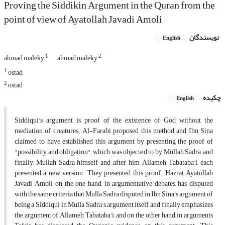
Proving the Siddikin Argument in the Quran from the
point of view of Ayatollah Javadi Amoli
نویسندگان
English
1
2
ahmad maleky
ahmad maleky
1
ostad
2
ostad
چکیده
English
Siddiqui's argument is proof of the existence of God without the
mediation of creatures. Al-Farabi proposed this method and Ibn Sina
claimed to have established this argument by presenting the proof of
"possibility and obligation", which was objected to by Mullah Sadra, and
finally, Mullah Sadra himself and after him, Allameh Tabataba'i, each
presented a new version. They presented this proof. Hazrat Ayatollah
Javadi Amoli, on the one hand, in argumentative debates, has disputed
with the same criteria that Mulla Sadra disputed in Ibn Sina's argument of
being a Siddiqui, in Mulla Sadra's argument itself, and finally emphasizes
the argument of Allameh Tabataba'i, and on the other hand, in arguments