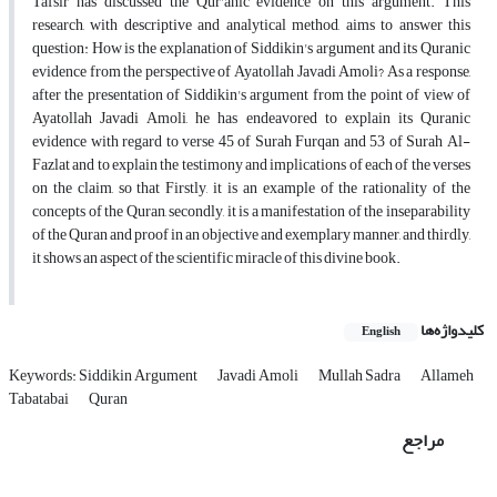
Tafsir has discussed the Qur'anic evidence on this argument. This
research, with descriptive and analytical method, aims to answer this
question: How is the explanation of Siddikin's argument and its Quranic
evidence from the perspective of Ayatollah Javadi Amoli? As a response,
after the presentation of Siddikin's argument from the point of view of
Ayatollah Javadi Amoli, he has endeavored to explain its Quranic
evidence with regard to verse 45 of Surah Furqan and 53 of Surah Al-
Fazlat and to explain the testimony and implications of each of the verses
on the claim, so that Firstly, it is an example of the rationality of the
concepts of the Quran, secondly, it is a manifestation of the inseparability
of the Quran and proof in an objective and exemplary manner, and thirdly,
it shows an aspect of the scientific miracle of this divine book.
کلیدواژه‌ها
English
Keywords: Siddikin Argument
Javadi Amoli
Mullah Sadra
Allameh
Tabatabai
Quran
مراجع