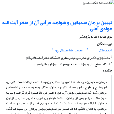
تبیین برهان صدیقین و شواهد قرآنی آن از منظر آیت الله
جوادی آملی
نوع مقاله : مقاله پژوهشی
نویسندگان
2
1
احمد ملکی
محمد رضا مصطفی پور
1
دانشجوی دکترای مدرسی مبانی نظری دانشگاه معارف اسلامی قم
2
استاد سطح عالی حوزه علمیه قم و مرکز آموزش عالی اسراء
چکیده
برهان صدیقین در مقام اثبات وجود خدا بدون وساطت مخلوقات است. فارابی،
این منهج را طرح و ابن سینا با تقریر برهان «امکان و وجوب» مدعی اقامه این
برهان شد، که صدیقین بودن آن، مورد اعتراض ملا صدرا قرار گرفت و نهایتاً
خودِ ملا صدرا و پس از ایشان، علامه طباطبایی هر یک تقریر جدیدی از این
برهان را ارائه فرمودند. حضرت آیت الله جوادی آملی از طرفی در مباحث
برهانی، با همان ملاکی که ملا صدرا در صدیقین بودن برهان ابن سینا مناقشه
کرده بود، در خود برهان ملا صدرا مناقشه نموده اند و نهایتاً بر برهان علامه