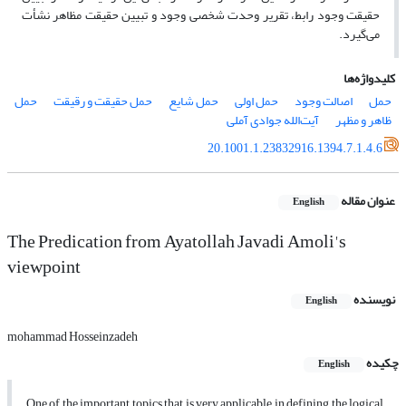
حقیقت وجود رابط، تقریر وحدت شخصی وجود و تبیین حقیقت مظاهر نشأت
می‌‌‌گیرد.
کلیدواژه‌ها
حمل
اصالت وجود
حمل اولی
حمل شایع
حمل حقیقت و رقیقت
حمل
ظاهر و مظهر
آیت‌الله جوادی آملی
20.1001.1.23832916.1394.7.1.4.6
عنوان مقاله
English
The Predication from Ayatollah Javadi Amoli's
viewpoint
نویسنده
English
mohammad Hosseinzadeh
چکیده
English
One of the important topics that is very applicable in defining the logical,