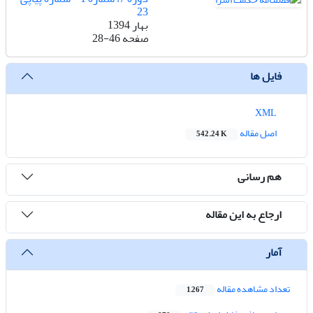
23
بهار 1394
صفحه
28-46
فایل ها
XML
اصل مقاله
542.24 K
هم رسانی
ارجاع به این مقاله
آمار
تعداد مشاهده مقاله
1,267