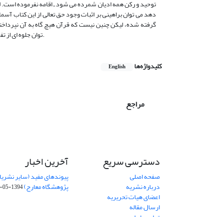
توحید و رکن همه ادیان شمرده می شود ـ اقامه نفرموده است. ل
دهد می توان براهینی بر اثبات وجود حق تعالی از این کتاب آسم
توان جلوه ای از تفکیک ناپذیری قرآن و برهان؛ و نمایی از اعجاز علمی این کتاب آسمانی را به سهم خود آشکار کرد.
کلیدواژه‌ها
English
مراجع
دسترسی سریع
آخرین اخبار
صفحه اصلی
پیوندهای مفید (سایر نشریا
درباره نشریه
پژوهشگاه معارج)
1394-05-19
اعضای هیات تحریریه
ارسال مقاله