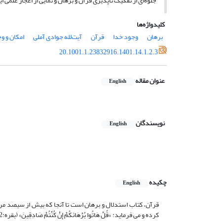
جلوه‌ای از تفکیک ناپذیری قرآن و برهان و نمایی از اعجاز علمی 
کلیدواژه‌ها
برهان
وجود خدا
قرآن
آیت‌لله جوادی آملی
امکان و و
20.1001.1.23832916.1401.14.1.2.3
عنوان مقاله
English
نویسندگان
English
چکیده
English