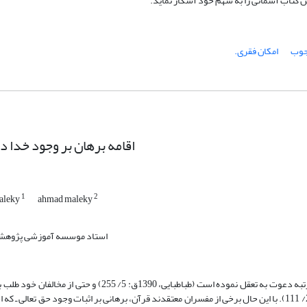
این کتاب آسمانی را به سهم خود آشکار نماید.
جوب
امکان فقری.
اقامه برهان بر وجود خدا د
1
2
aleky
ahmad maleky
استاد موسسه آموزشی پژوهشی
قرآن، کتاب استدلال و برهان است تا آنجا که بیش از سیصد مرتبه دعوت به تعقل نموده است (طباطبایی، 1390ق: 5/ 255) و حتی ا
کرده و می فرماید: «قُلْ هَاتُوا بُرْهَانَکُمْ إِنْ کُنْتُمْ صَادِقِینَ» (بقره:2/ 111). با این حال برخی از مفسران معتقدند قرآن، برهانی بر اثبات وجود حق تعال