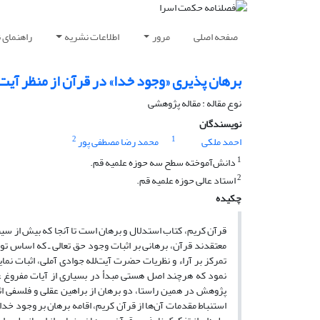
صفحه اصلی
مرور
اطلاعات نشریه
راهنمای 
برهان پذیری «وجود خدا» در قرآن از منظر آیت‌
نوع مقاله : مقاله پژوهشی
نویسندگان
2
1
احمد ملکی
محمد رضا مصطفی پور
1
دانش‌آموخته سطح سه حوزه علمیه قم.
2
استاد عالی حوزه علمیه قم.
چکیده
قرآن کریم، کتاب استدلال و برهان است تا آنجا که بیش از سی
معتقدند قرآن، برهانی بر اثبات وجود حق تعالی ـ که اساس ت
تمرکز بر آراء و نظریات حضرت آیت‌لله جوادی آملی، اثبات نمای
نمود که هرچند اصل هستی مبدأ در بسیاری از آیات مفروغ ع
پژوهش در همین راستا، دو برهان از براهین عقلی و فلسفی اثب
استنباط مقدمات آن‌ها از قرآن کریم، اقامه برهان بر وجود خدا