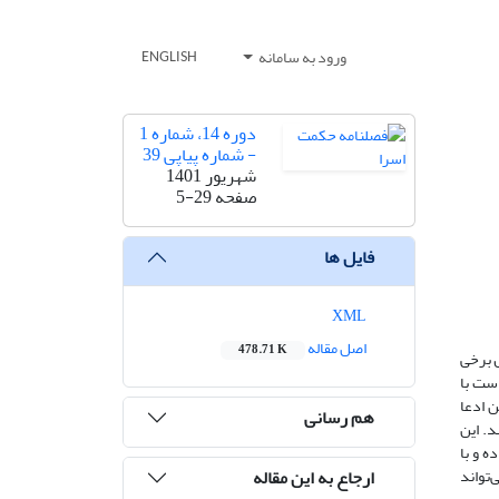
ورود به سامانه
ENGLISH
دوره 14، شماره 1
- شماره پیاپی 39
شهریور 1401
صفحه
5-29
فایل ها
XML
اصل مقاله
478.71 K
ل برخی
ست با
ن ادعا
هم رسانی
. این
ه و با
ارجاع به این مقاله
‌تواند