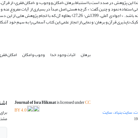
ذا این پژوهش در صدد است با استنباط برهان «امکان و وجوب» و «امکان فقری» از قرآن،
انی استفاده نمود و چنین گفت: « گرچه هستی اصل مبدأ در بسیاری از آیات مفروغ عنه و
گرفته شده، لیکن چنین نیست که قرآن هیچ گاه به آن نپرداخته باشد. » (جوادی آملی، 1399ش: 26ـ27) بعلاوه آن که با انجام پژوهش های
برهان
اثبات وجود خدا
وجوب و امکان
امکان فقر
اشت
Journal of Isra Hikmat
is licensed under
CC
BY 4.0
ت، سایت بنیاد، سایت
برای 
مشتر