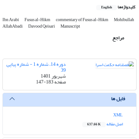
کلیدواژه‌ها
English
Ibn Arabi
Fusus al-Hikm
commentary of Fusus al-Hikm
Mohibullah
AllahAbadi
Davood Qeisari
Manuscript
مراجع
دوره 14، شماره 1 - شماره پیاپی
39
شهریور 1401
صفحه
147-183
فایل ها
XML
اصل مقاله
637.66 K