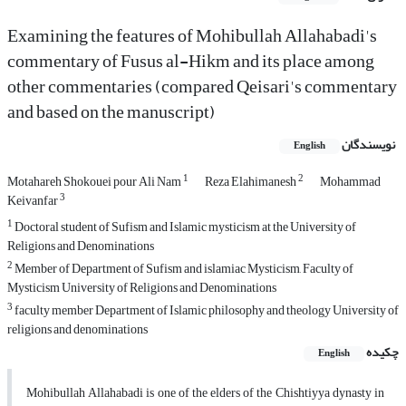
Examining the features of Mohibullah Allahabadi's
commentary of Fusus al-Hikm and its place among
other commentaries (compared Qeisari's commentary
and based on the manuscript)
نویسندگان
English
1
2
Motahareh Shokouei pour Ali Nam
Reza Elahimanesh
Mohammad
3
Keivanfar
1
Doctoral student of Sufism and Islamic mysticism at the University of
Religions and Denominations
2
Member of Department of Sufism and islamiac Mysticism, Faculty of
Mysticism University of Religions and Denominations
3
faculty member Department of Islamic philosophy and theology University of
religions and denominations
چکیده
English
Mohibullah Allahabadi is one of the elders of the Chishtiyya dynasty in