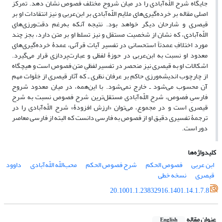
جایگاه شرح اللّه‌آبادی را در میان شروح مختلف فصوص نشان دهد. تمرکز
اصلی مقاله بر خرده‌گیری‌های ملایم اللّه‌آبادی بر ابن‌عربی و نیز انتقادات او بر
قیصری و شارحان دیگر خواهد بود. نتیجه آنکه به‌رغم دقت‌ورزی‌های
اللّه‌آبادی، که نشان از شخصیت مستقل و نیز تسلط او بر متن دارد، بجز چند
مورد اختلافِ عمدتاً استحسانی در تفسیر آیات قرآنی، عمدۀ خرده‌گیری‌های
معدود او نسبت به ابن‌عربی در حوزۀ لفظی و عبارت‌پردازی قرار می‌گیرد.
اشکالات او به قیصری نیز منحصر در تفسیر لفظیِ متن فصوص است و هیچگاه
از چارچوب اندیشه‌ورزی حاکم بر عرفان نظری ـ که آثار قیصری از جَلَوات مهم
آن محسوب می‌شود ـ خارج نمی‌شود. با این‌همه، در میان معدود شروح
فارسیِ فصوص، شرح اللّه‌آبادی مستقل‌ترین شرح فصوص نسبت به شرح
قیصری است و در مجموع، می‌توان «ارزش افزودۀ» شرح اللّه‌آبادی را در
ترجمۀ تفسیری دقیق او از فصوص به فارسی دانست که البته از فارسی معاصر
دور است.
کلیدواژه‌ها
ابن عربی
فصوص الحکم
شرح فصوص الحکم
محب‌اللّه اللّه‌آبادی
داوود
قیصری
نسخه خطی
20.1001.1.23832916.1401.14.1.7.8
عنوان مقاله
English