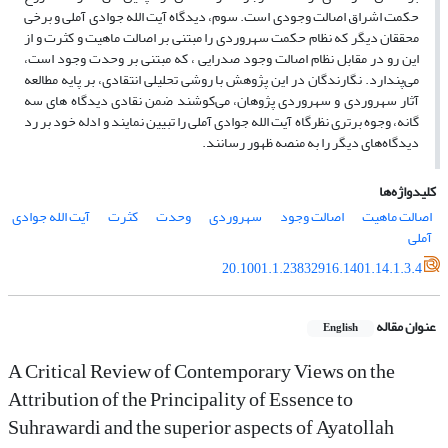
حکمت اشراق اصالت وجودی است. سوم، دیدگاه آیت الله جوادی آملی و برخی
محققان دیگر که نظام حکمت سهروردی را مبتنی بر اصالت ماهیت و کثرت و از
این رو در مقابل نظام اصالت وجود صدرایی ، که مبتنی بر وحدت وجود است،
می‌پندارد. نگارندگان در این پژوهش با روشی تحلیلی انتقادی، بر پایه مطالعه
آثار سهروردی و سهروردی ‌پژوهان، می‌کوشند ضمن نقادی دیدگاه های سه
گانه، وجوه برتری نظرگاه آیت الله جوادی آملی را تبیین نمایند و ادله خود بر رد
دیدگاه‌های دیگر را به منصه ظهور رسانند.
کلیدواژه‌ها
اصالت ماهیت
اصالت وجود
سهروردی
وحدت
کثرت
آیت الله جوادی
آملی
20.1001.1.23832916.1401.14.1.3.4
عنوان مقاله
English
A Critical Review of Contemporary Views on the
Attribution of the Principality of Essence to
Suhrawardi and the superior aspects of Ayatollah