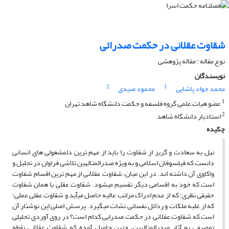
شقاوت عقلانی در حکمت صدرائی
نوع مقاله : مقاله پژوهشی
نویسندگان
2
1
محمد جواد پاشایی
محمود صیدی
1
عضو هیات علمی گروه فلسفه و حکمت دانشگاه شاهد تهران
2
استادیار دانشگاه شاهد
چکیده
نیل به سعادت و گریز از شقاوت را باید از مهم ترین دلمشغولی های انسانی
دانست که فیلسوفان اسلامی و به ویژه صدرالمتالهین تلاشی فراوان در تحلیل و
واکاوی آن داشته اند. در این میان، شقاوت عقلانی از مهم ترین اقسام شقاوت
است که خود به اقسامی دیگر تقسیم می‎شود. شقاوت عقلی یا همان شقاوت
حقیقی نظری؛ که از عدم ادراک مراتب عالیه حاصل می‎آید و شقاوت عقلی عملی؛
که از غلبه ملکات و رذائل نفسانی نشات می‎گیرد. پرسش اصلی این نوشتار آن
است که شقاوت عقلانی در حکمت صدرایی کدام است؟ در روی آوردی تحلیلی
توصیفی به آثار صدرالمتالهین، چنین حاصل آمده که شقاوت عقلانی نقطه