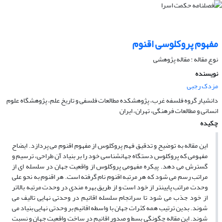
مفهوم پروکلوسی اقنوم
نوع مقاله : مقاله پژوهشی
نویسنده
مزدک رجبی
دانشیار گروه فلسفه غرب، پژوهشکده مطالعات فلسفی و تاریخ علم، پژوهشگاه علوم
انسانی و مطالعات فرهنگی، تهران، ایران
چکیده
این مقاله به توضیح و تدقیق فهم پروکلوس از مفهوم اقنوم می پردازد. ایضاح
مفهومی که پروکلوس دستگاه جهانشناسی خود را بر بنیاد آن طراحی، ترسیم و
گسترش می دهد. پیکره مفهومی پروکلوس از واقعیت جهان در سلسله ای از
مراتب رسم می شود که هر مرتبه اقنوم نام گرفته است. هر اقنوم به نحو علی
وحدت مراتب پایینتر از خود است و از طریق بهره مندی در وحدت مرتبه بالاتر
از خود جذب می شود تا سرانجام سلسله اقانیم در وحدتی نهایی تالیف می
شوند. بدین ترتیب همه کثرات جهان با واسطه اقانیم بر وحدتی نهایی بنیاد می
شوند. این مقاله چگونگی بسط و صدور اقانیم در ساخت واقعیت جهان و نسبت