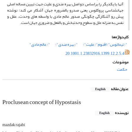
آنها با یکدیگر را براساس دو اصل بهره مندی و علیت جهت تبیین مساله اصلی
جهانشناسی پروکلوس یعنی صدرو بالضروره جهان آشکار می کند: نوشته
پیش رو آشکارگی چگونگی صدور عالم مادی با واسطه های وحدت، عقل و
نفس به منزله علل و سطوح وحدتبخش و بالفعل و ضروری جهان است.
کلیدواژه‌ها
"؛ تیمائوس"؛ اقنوم"؛ علیت"؛
"؛ بهره مندی"؛
"؛ عالم مادی"
20.1001.1.23832916.1399.12.2.5.4
موضوعات
حکمت
عنوان مقاله
English
Proclusean concept of Hypostasis
نویسنده
English
mazdak rajabi