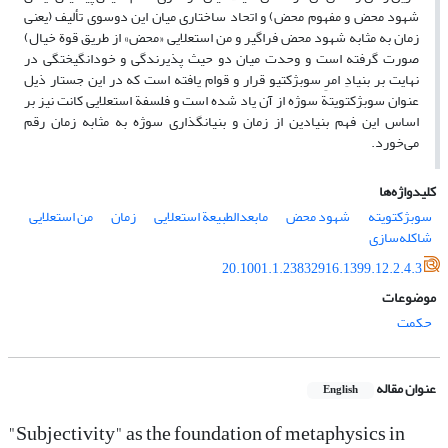
شهود محض و مفهوم محض) و اتحاد ساختاری میان این دوسوی تألیف (یعنی
زمان به مثابه شهود محض فراگیر و من استعلایی «محض» از طریق قوة خیال)
صورت گرفته است و وحدت میان دو حیث پذیرندگی و خودانگیختگی در
نهایت بر بنیادِ امرِ سوبژکتیو قرار و قوام یافته است که در این جستار ذیل
عنوان سوبژکتویتة سوژه از آن یاد شده است و فلسفة استعلایی کانت نیز بر
اساس این فهم بنیادین از زمان و بنیانگذاری سوژه به مثابه زمان رقم
می‌خورد.
کلیدواژه‌ها
سوبژکتویته
شهود محض
مابعدالطبیعة استعلایی
زمان
من استعلایی
شاکله‌سازی
20.1001.1.23832916.1399.12.2.4.3
موضوعات
حکمت
عنوان مقاله
English
"Subjectivity" as the foundation of metaphysics in