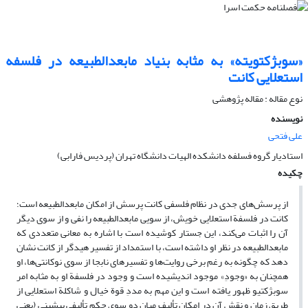
«سوبژکتویته» به مثابه بنیاد مابعدالطبیعه در فلسفه
استعلایی کانت
نوع مقاله : مقاله پژوهشی
نویسنده
علی فتحی
استادیار گروه فسلفه دانشکده الهیات دانشگاه تهران (پردیس فارابی)
چکیده
از پرسش‌های جدی در نظام فلسفی کانت پرسش از امکان مابعدالطبیعه است؛
کانت در فلسفة استعلایی خویش، از سویی مابعدالطبیعه را نفی و از سوی دیگر
آن را اثبات می‌کند، این جستار کوشیده است با اشاره به معانی متعددی که
مابعدالطبیعه در نظر او داشته است، با استمداد از تفسیر هیدگر از کانت نشان
دهد که چگونه به رغم برخی روایت‌ها و تفسیرهای نابجا از سوی نوکانتی‌ها، او
همچنان به «وجودِ» موجود اندیشیده است و وجود در فلسفة او به مثابه امر
سوبژکتیو ظهور یافته است و این مهم به مددِ قوة خیال و شاکلة استعلایی از
طریق زمان و نقش آن در امکان تألیف میان دو سوی حکم تألیفی پیشینی (یعنی