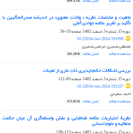
مشاهده مقاله
اصل مقاله
699.15 K
ماهیت و مختصات نظریه « ولادت معنوی» در اندیشه صدرالمتألهین با
تأکید بر تقریر علامه جوادی آملی
دوره 15، شماره 3، اسفند 1402، صفحه
33-56
10.22034/isra.2024.191999
مصطفی ضمیری، مرتضی ضمیری
مشاهده مقاله
اصل مقاله
565.28 K
بررسی اشکالات حکم‌ناپذیری ذاتِ عاری از تعینات
دوره 15، شماره 3، اسفند 1402، صفحه
83-112
10.22034/isra.2024.192327
احمد سعیدی
مشاهده مقاله
اصل مقاله
473.05 K
نظریۀ اعتباریات علامه طباطبایی و نقش واسطه‌گری آن میان حکمت
متعالیه و علوم انسانی
دوره 15، شماره 3، اسفند 1402، صفحه
113-138