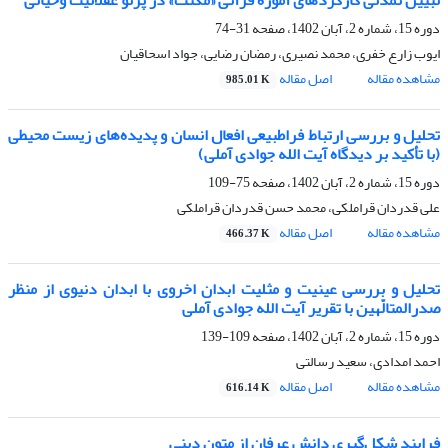
تبیین تمدنی کارکردهای آموزه قرآنی «مکنت» در پرتو عقلانیت وحیانی
دوره 15، شماره 2، آبان 1402، صفحه
31-74
ایوب زارع خفری، محمد نصیری، رمضان رضایی، جواد اسحاقیان
مشاهده مقاله
اصل مقاله
985.01 K
تحلیل و بررسی ارتباط فراطبیعی افعال انسان و پدیده‌های زیست محیطی
(با تأکید بر دیدگاه آیت ‌الله جوادی ‌آملی)
دوره 15، شماره 2، آبان 1402، صفحه
75-109
علی قدردان قراملکی، محمد حسن قدردان قراملکی
مشاهده مقاله
اصل مقاله
466.37 K
تحلیل و بررسی عینیت و مثلیت ابدان اخروی با ابدان دنیوی از منظر
صدرالمتالّهین با تقریر آیت الله جوادی آملی
دوره 15، شماره 2، آبان 1402، صفحه
109-139
احمد امدادی، سعید رسالتی
مشاهده مقاله
اصل مقاله
616.14 K
فرایند شکل‌گیری دانش عرفان از متون دینی