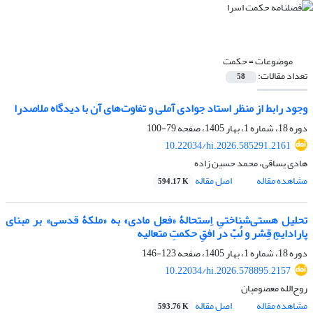
موضوعات =
حکمت
تعداد مقالات:
58
وجود رابط از منظر استاد جوادی آملی و تفاوت‌های آن با دیدگاه ملاصدرا
دوره 18، شماره 1، بهار 1405، صفحه
79-100
10.22034/hi.2026.585291.2161
هادی یساقی، محمد حسین زاده
مشاهده مقاله
اصل مقاله
594.17 K
تحلیل هستی‌شناختیِ اِستحالۀ «فعل مادی» به «ملکۀ قدسی» بر مبنای
پارادایمِ قِشر و لُبّ در افقِ حکمتِ متعالیه
دوره 18، شماره 1، بهار 1405، صفحه
123-146
10.22034/hi.2026.578895.2157
روح‌الله معصومیان
مشاهده مقاله
اصل مقاله
593.76 K