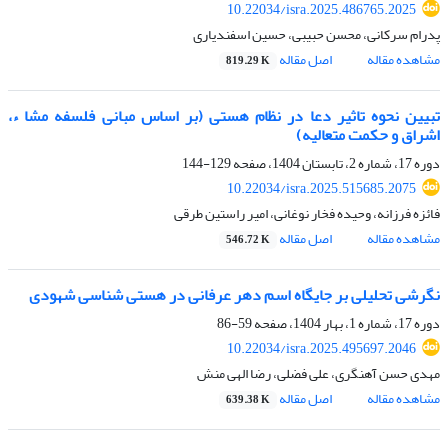
10.22034/isra.2025.486765.2025
پدرام سرکانی، محسن حبیبی، حسین اسفندیاری
مشاهده مقاله
اصل مقاله
819.29 K
تبیین نحوه تاثیر دعا در نظام هستی (بر اساس مبانی فلسفه مشا ء،
اشراق و حکمت متعالیه)
دوره 17، شماره 2، تابستان 1404، صفحه
129-144
10.22034/isra.2025.515685.2075
فائزه فرزانه، وحیده فخار نوغانی، امیر راستین طرقی
مشاهده مقاله
اصل مقاله
546.72 K
نگرشی تحلیلی بر جایگاه اسم دهر عرفانی در هستی شناسی شهودی
دوره 17، شماره 1، بهار 1404، صفحه
59-86
10.22034/isra.2025.495697.2046
مهدی حسن آهنگری، علی فضلی، رضا الهی منش
مشاهده مقاله
اصل مقاله
639.38 K