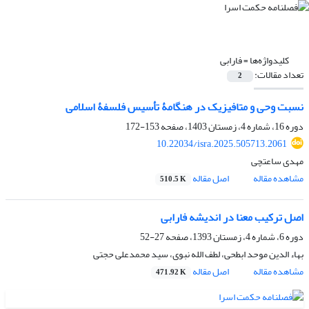
کلیدواژه‌ها =
فارابی
تعداد مقالات:
2
نسبت وحی و متافیزیک در هنگامۀ تأسیس فلسفۀ اسلامی
دوره 16، شماره 4، زمستان 1403، صفحه
153-172
10.22034/isra.2025.505713.2061
مهدی ساعتچی
مشاهده مقاله
اصل مقاله
510.5 K
اصل ترکیب معنا در اندیشه فارابی
دوره 6، شماره 4، زمستان 1393، صفحه
27-52
بهاء الدین موحد ابطحی، لطف الله نبوی، سید محمدعلی حجتی
مشاهده مقاله
اصل مقاله
471.92 K