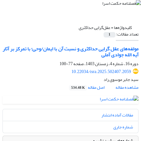
کلیدواژه‌ها =
عقل‌گرایی حداکثری
تعداد مقالات:
1
مولفه‌های عقل گرایی حداکثری و نسبت آن با ایمان/وحی؛ با تمرکز بر آثار
آیه الله جوادی آملی
دوره 16، شماره 4، زمستان 1403، صفحه
77-100
10.22034/isra.2025.502407.2059
سید جابر موسوی راد
مشاهده مقاله
اصل مقاله
534.48 K
مقالات آماده انتشار
شماره جاری
شماره‌های پیشین نشریه