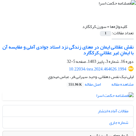
کلیدواژه‌ها =
سورن کرکگارد
تعداد مقالات:
1
نقشِ عقلانی ایمان در معنای زندگی نزد استاد جوادی آملی و مقایسه آن
با ایمانِ غیر عقلانیِ کرکگارد
دوره 16، شماره 3، پاییز 1403، صفحه
5-32
10.22034/isra.2024.464626.1994
لیلی نیک نفس دهقانی، وحید سهرابی فر، عباس مهدوی
مشاهده مقاله
اصل مقاله
551.96 K
مقالات آماده انتشار
شماره جاری
شماره‌های پیشین نشریه