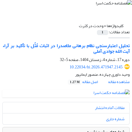
کلیدواژه‌ها =
وحدت در کثرت
تعداد مقالات:
1
تحلیل اعتبارسنجی نظام برهانی ملاصدرا در اثبات مُثُل با تأکید بر آراء
آیت الله جوادی آملی
دوره 17، شماره 4، زمستان 1404، صفحه
5-32
10.22034/hi.2026.471947.2145
وحید داوری چهارده، منصور ایمانپور
مشاهده مقاله
اصل مقاله
1.27 M
مقالات آماده انتشار
شماره جاری
شماره‌های پیشین نشریه