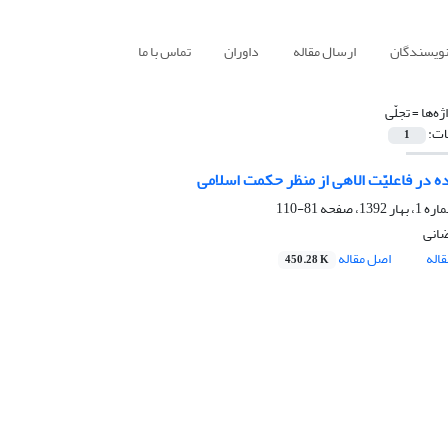
نویسندگان
ارسال مقاله
داوران
تماس با ما
ژه‌ها =
تجلّی
ات:
1
ه در فاعلیّت الاهی از منظر حکمت اسلامی
81-110
انی
اله
اصل مقاله
450.28 K