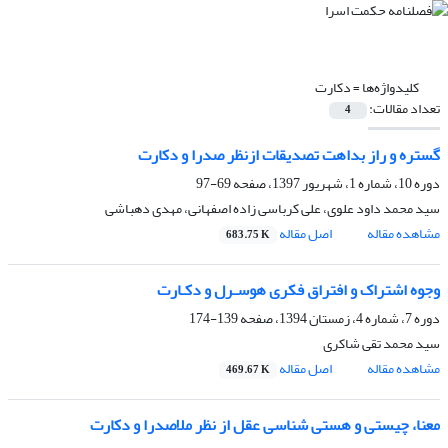
کلیدواژه‌ها =
دکارت
تعداد مقالات:
4
گستره و راز بداهت تصدیقات ازنظر صدرا و دکارت
دوره 10، شماره 1، شهریور 1397، صفحه
69-97
سید محمد داود علوی، علی کرباسی زاده اصفهانی، مهدی دهباشی
مشاهده مقاله
اصل مقاله
683.75 K
وجوه اشتراک و افتراق فکری هوسـرل و دکـارت
دوره 7، شماره 4، زمستان 1394، صفحه
139-174
سید محمد تقی شاکری
مشاهده مقاله
اصل مقاله
469.67 K
معنا، چیستی و هستی شناسی عقل از نظر ملاصدرا و دکارت