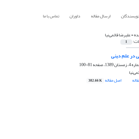
نویسندگان
ارسال مقاله
داوران
تماس با ما
ده =
علیرضا قائمی‌نیا
ات:
1
 در علم دینی
81-100
می‌نیا
اله
اصل مقاله
382.66 K