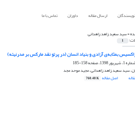
نویسندگان
ارسال مقاله
داوران
تماس با ما
ده =
سید سعید زاهد زاهدانی
ات:
1
اکسیس بمثابه‌ی آزادی و بنیاد انسان (در پرتو نقد مارکس بر مدرنیته)
158-185
ان، سید سعید زاهد زاهدانی، مجید موحد مجد
اله
اصل مقاله
760.48 K